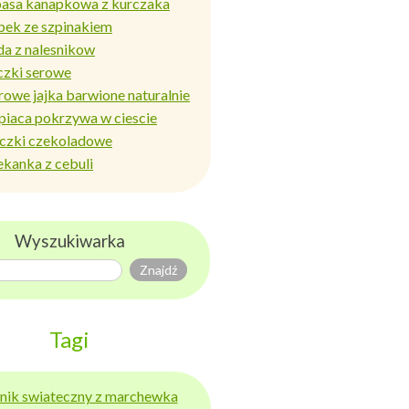
basa kanapkowa z kurczaka
bek ze szpinakiem
da z nalesnikow
czki serowe
rowe jajka barwione naturalnie
piaca pokrzywa w ciescie
iczki czekoladowe
ekanka z cebuli
Wyszukiwarka
Tagi
ernik swiateczny z marchewka