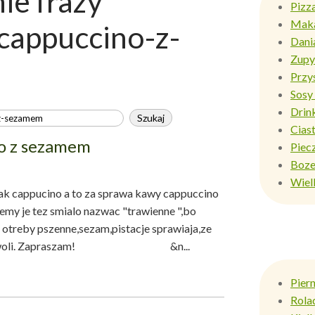
e frazy
Pizz
Mak
-cappuccino-z-
Dani
Zupy
Przy
Sosy 
Drin
Ciast
no z sezamem
Piec
Boze
Wiel
k cappucino a to za sprawa kawy cappuccino
emy je tez smialo nazwac "trawienne ",bo
 otreby pszenne,sezam,pistacje sprawiaja,ze
imi do woli. Zapraszam! &n...
Pier
Rola