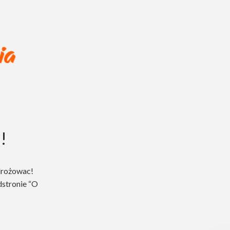
!
drożowac!
dstronie “O