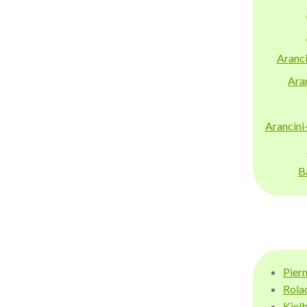
Aranci
Aran
Arancini
B
Pier
Rola
Kiel