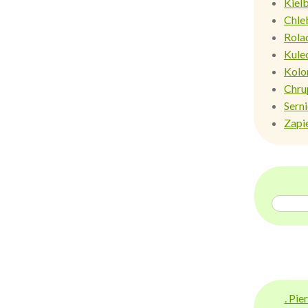
Kiel
Chle
Rola
Kule
Kolo
Chru
Sern
Zapi
. Pi