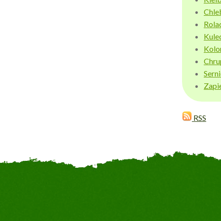
Chle
Rola
Kule
Kolo
Chru
Sern
Zapi
RSS