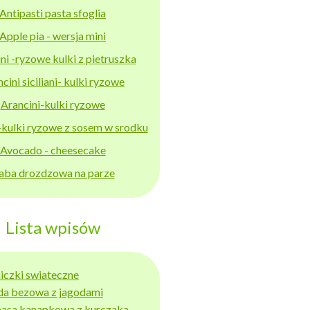
Antipasti pasta sfoglia
Apple pia - wersja mini
ni -ryzowe kulki z pietruszka
cini siciliani- kulki ryzowe
Arancini-kulki ryzowe
-kulki ryzowe z sosem w srodku
Avocado - cheesecake
aba drozdzowa na parze
Lista wpisów
niczki swiateczne
da bezowa z jagodami
basa kanapkowa z kurczaka