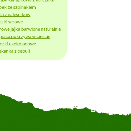
bek ze szpinakiem
da z nalesnikow
czki serowe
rowe jajka barwione naturalnie
piaca pokrzywa w ciescie
iczki czekoladowe
ekanka z cebuli