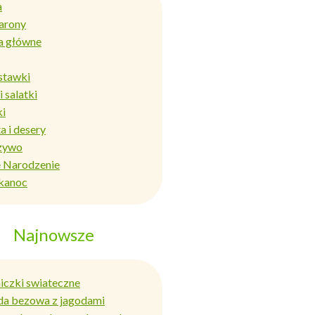
a
arony
a główne
stawki
i salatki
ki
a i desery
zywo
 Narodzenie
kanoc
Najnowsze
niczki swiateczne
da bezowa z jagodami