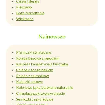
Ciasta i desery
Pieczywo
Boze Narodzenie
Wielkanoc
Najnowsze
Pierniczki swiateczne
Rolada bezowa z jagodami
Kielbasa kanapkowa z kurczaka
Chlebek ze szpinakiem
Rolada z nalesnikow
Kuleczki serowe
Kolorowe jajka barwione naturalnie
Chrupiaca pokrzywa w ciescie
Serniczki czekoladowe
Zapiekanka z cebuli