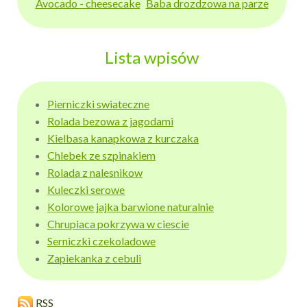
Avocado - cheesecake
Baba drozdzowa na parze
Lista wpisów
Pierniczki swiateczne
Rolada bezowa z jagodami
Kielbasa kanapkowa z kurczaka
Chlebek ze szpinakiem
Rolada z nalesnikow
Kuleczki serowe
Kolorowe jajka barwione naturalnie
Chrupiaca pokrzywa w ciescie
Serniczki czekoladowe
Zapiekanka z cebuli
RSS