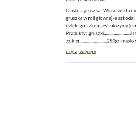
Ciasto z gruszka Wlasciwie to nie
gruszka w roli glownej,-a szkoda! 
dzieki gruszkom,jesli ulozymy je
Produkty: .gruszki...........................
.cukier..............................250gr .m
czytaj więcej »