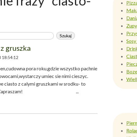
e frazy "ciasto-
Pizz
Mak
Dani
Zupy
Przy
Sosy 
 z gruszka
Drin
Ciast
 18:54:12
Piec
en,cudowna pora roku,gdzie wszystko pachnie
Boze
owocami,wystarczy umiec sie nimi cieszyc.
Wiel
 ciasto z calymi gruszkami w srodku- to
ekrojeniu. Zapraszam! ...
Pier
Rola