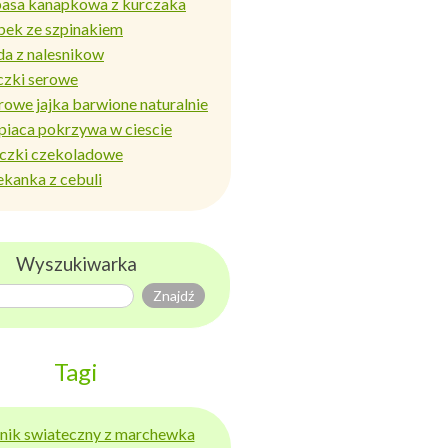
basa kanapkowa z kurczaka
bek ze szpinakiem
da z nalesnikow
czki serowe
rowe jajka barwione naturalnie
piaca pokrzywa w ciescie
iczki czekoladowe
ekanka z cebuli
Wyszukiwarka
Tagi
ernik swiateczny z marchewka