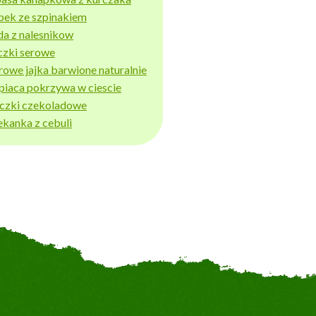
bek ze szpinakiem
da z nalesnikow
czki serowe
rowe jajka barwione naturalnie
piaca pokrzywa w ciescie
iczki czekoladowe
ekanka z cebuli