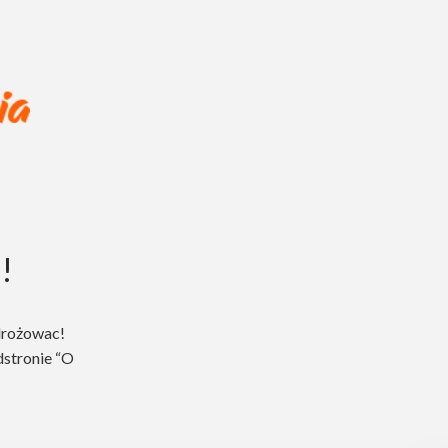
!
drożowac!
dstronie “O