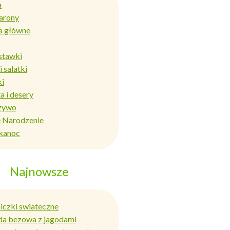
a
arony
a główne
stawki
i salatki
ki
a i desery
zywo
 Narodzenie
kanoc
Najnowsze
niczki swiateczne
da bezowa z jagodami