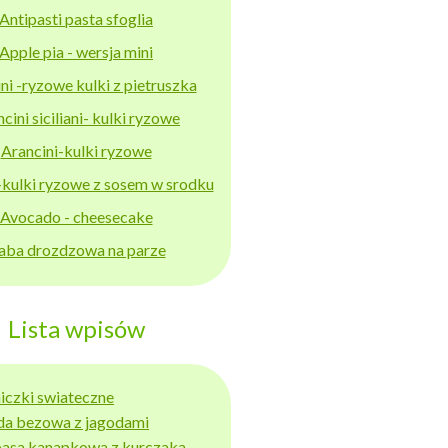
Antipasti pasta sfoglia
Apple pia - wersja mini
ni -ryzowe kulki z pietruszka
cini siciliani- kulki ryzowe
Arancini-kulki ryzowe
-kulki ryzowe z sosem w srodku
Avocado - cheesecake
aba drozdzowa na parze
Lista wpisów
niczki swiateczne
da bezowa z jagodami
basa kanapkowa z kurczaka