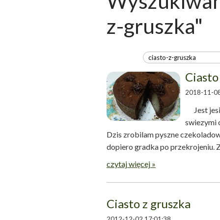
Wyszukiwani
z-gruszka"
Ciasto
2018-11-08
Jest jesi
swiezymi 
Dzis zrobilam pyszne czekoladowe
dopiero gradka po prz
czytaj więcej »
Ciasto z gruszka
2012-12-02 17:01:38