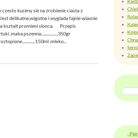
Kiel
Chle
 czesto kusimy sie na zrobienie ciasta z
Rola
Jest delikatne,wigotne i wyglada fajnie wlasnie
Kule
 na ksztalt promieni slonca. Przepis
Kolo
.2sztuki .maka pszenna..................350gr
Chru
aslo roztopione..............150ml .mleko...
Sern
Zapi
. Pi