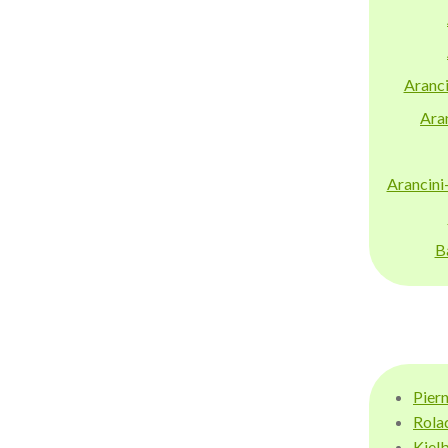
Aranci
Aran
Arancini
B
Pier
Rola
Kiel