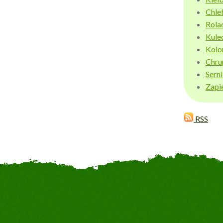
Chle
Rola
Kule
Kolo
Chru
Sern
Zapi
RSS