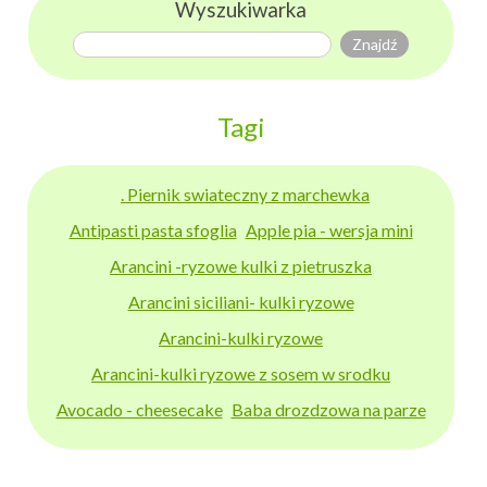
Wyszukiwarka
Tagi
. Piernik swiateczny z marchewka
Antipasti pasta sfoglia
Apple pia - wersja mini
Arancini -ryzowe kulki z pietruszka
Arancini siciliani- kulki ryzowe
Arancini-kulki ryzowe
Arancini-kulki ryzowe z sosem w srodku
Avocado - cheesecake
Baba drozdzowa na parze