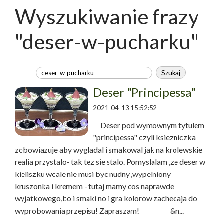
Wyszukiwanie frazy
"deser-w-pucharku"
Deser "Principessa"
2021-04-13 15:52:52
Deser pod wymownym tytulem
"principessa" czyli ksiezniczka
zobowiazuje aby wygladal i smakowal jak na krolewskie
realia przystalo- tak tez sie stalo. Pomyslalam ,ze deser w
kieliszku wcale nie musi byc nudny ,wypelniony
kruszonka i kremem - tutaj mamy cos naprawde
wyjatkowego,bo i smaki no i gra kolorow zachecaja do
wyprobowania przepisu! Zapraszam! &n...