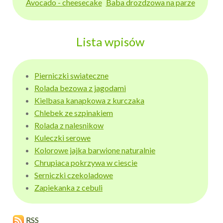
Avocado - cheesecake
Baba drozdzowa na parze
Lista wpisów
Pierniczki swiateczne
Rolada bezowa z jagodami
Kielbasa kanapkowa z kurczaka
Chlebek ze szpinakiem
Rolada z nalesnikow
Kuleczki serowe
Kolorowe jajka barwione naturalnie
Chrupiaca pokrzywa w ciescie
Serniczki czekoladowe
Zapiekanka z cebuli
RSS