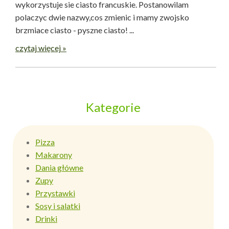
wykorzystuje sie ciasto francuskie. Postanowilam
polaczyc dwie nazwy,cos zmienic i mamy zwojsko
brzmiace ciasto - pyszne ciasto! ...
czytaj więcej »
Kategorie
Pizza
Makarony
Dania główne
Zupy
Przystawki
Sosy i salatki
Drinki