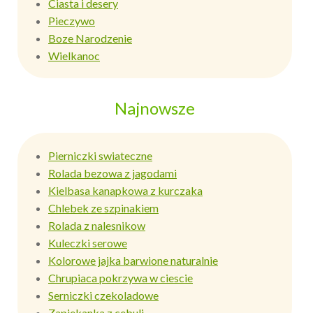
Ciasta i desery
Pieczywo
Boze Narodzenie
Wielkanoc
Najnowsze
Pierniczki swiateczne
Rolada bezowa z jagodami
Kielbasa kanapkowa z kurczaka
Chlebek ze szpinakiem
Rolada z nalesnikow
Kuleczki serowe
Kolorowe jajka barwione naturalnie
Chrupiaca pokrzywa w ciescie
Serniczki czekoladowe
Zapiekanka z cebuli