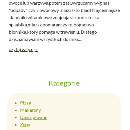
owoce lub warzywa,potem zas,wyrzucamy w/g nas
"odpady" czyli owocowy miazsz-to blad! Najcenniejsze
skladniki witaminowe znajduja sie pod skorka
np.jablka,miazsz pomaranczy to bogactwo
blonnika,ktory pomaga w trawieniu. Dlatego
dzis,namawiam wszystkich do miks...
czytaj więcej »
Kategorie
Pizza
Makarony
Dania główne
Zupy