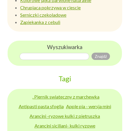
Kolorowe jajka barwione naturalnie
Chrupiaca pokrzywa w ciescie
Serniczki czekoladowe
Zapiekanka z cebuli
Wyszukiwarka
Tagi
. Piernik swiateczny z marchewka
Antipasti pasta sfoglia
Apple pia - wersja mini
Arancini -ryzowe kulki z pietruszka
Arancini siciliani- kulki ryzowe