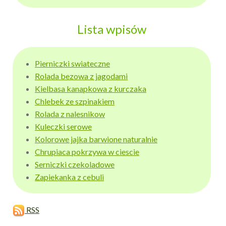
Lista wpisów
Pierniczki swiateczne
Rolada bezowa z jagodami
Kielbasa kanapkowa z kurczaka
Chlebek ze szpinakiem
Rolada z nalesnikow
Kuleczki serowe
Kolorowe jajka barwione naturalnie
Chrupiaca pokrzywa w ciescie
Serniczki czekoladowe
Zapiekanka z cebuli
RSS