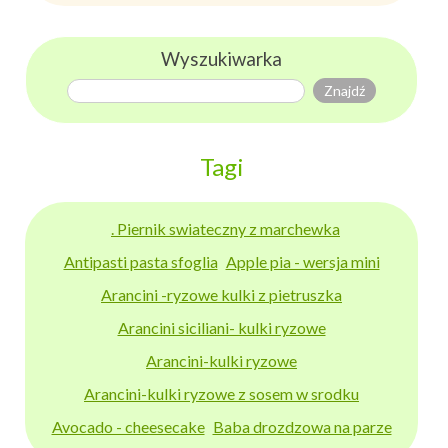
Wyszukiwarka
Tagi
. Piernik swiateczny z marchewka
Antipasti pasta sfoglia
Apple pia - wersja mini
Arancini -ryzowe kulki z pietruszka
Arancini siciliani- kulki ryzowe
Arancini-kulki ryzowe
Arancini-kulki ryzowe z sosem w srodku
Avocado - cheesecake
Baba drozdzowa na parze