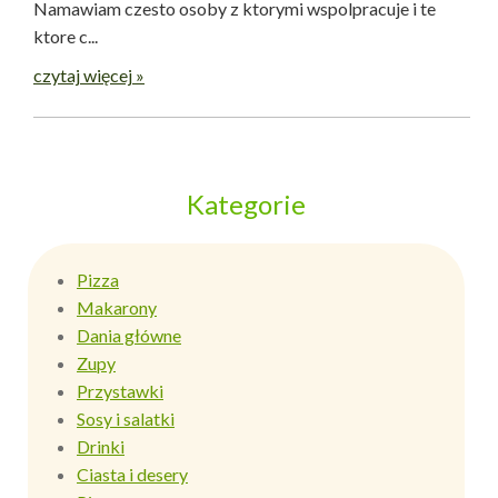
Namawiam czesto osoby z ktorymi wspolpracuje i te
ktore c...
czytaj więcej »
Kategorie
Pizza
Makarony
Dania główne
Zupy
Przystawki
Sosy i salatki
Drinki
Ciasta i desery