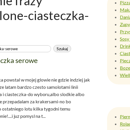
e frazy
Pizz
Mak
lone-ciasteczka-
Dani
Zupy
Przy
Sosy 
Drin
Ciast
eczka serowe
Piec
Boze
Wiel
 powstal w mojej glowie nie gdzie indziej jak
,ze latam bardzo czesto samolotami linii
cia i ciasteczka-do wyboru,albo slodkie albo
ie przepadalam za krakersami-no bo
 ostatniego lotu kilka tygodni temu
e!....i juz pomysl na t...
Pier
Rola