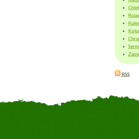
Chle
Rola
Kule
Kolo
Chru
Sern
Zapi
RSS