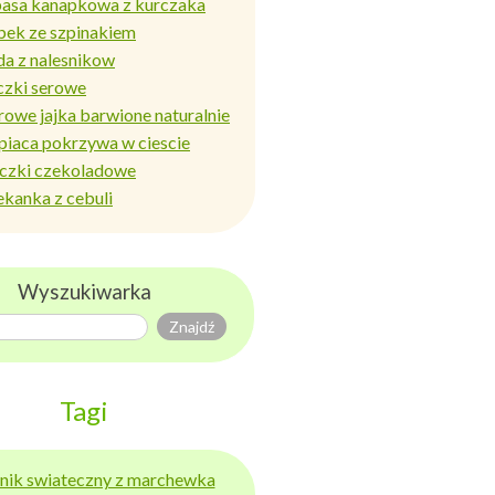
basa kanapkowa z kurczaka
bek ze szpinakiem
da z nalesnikow
czki serowe
rowe jajka barwione naturalnie
piaca pokrzywa w ciescie
iczki czekoladowe
ekanka z cebuli
Wyszukiwarka
Tagi
ernik swiateczny z marchewka