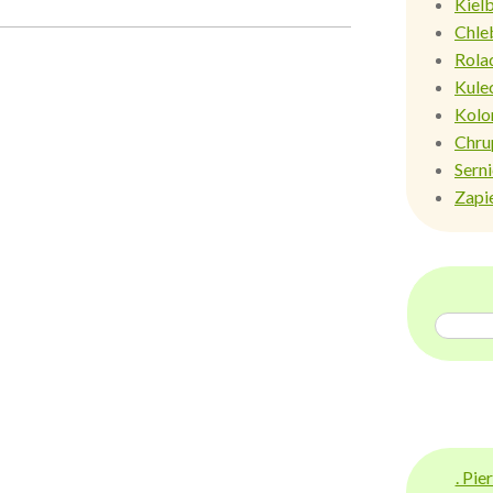
Kiel
Chle
Rola
Kule
Kolo
Chru
Sern
Zapi
. Pi