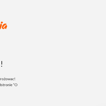
!
drożowac!
dstronie “O