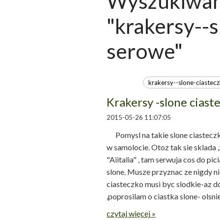
Wyszukiwani
"krakersy--s
serowe"
Krakersy -slone ciast
2015-05-26 11:07:05
Pomysl na takie slone ciasteczka
w samolocie. Otoz tak sie sklada 
"Aiitalia" , tam serwuja cos do pi
slone. Musze przyznac ze nigdy n
ciasteczko musi byc slodkie-az do
,poprosilam o ciastka slone- olsnieni
czytaj więcej »