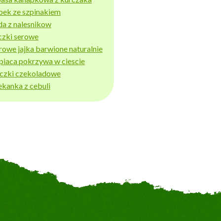
bek ze szpinakiem
da z nalesnikow
czki serowe
rowe jajka barwione naturalnie
piaca pokrzywa w ciescie
iczki czekoladowe
ekanka z cebuli