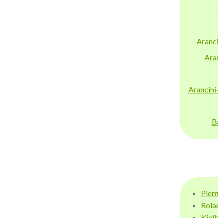
Aranci
Aran
Arancini
B
Pier
Rola
Kiel