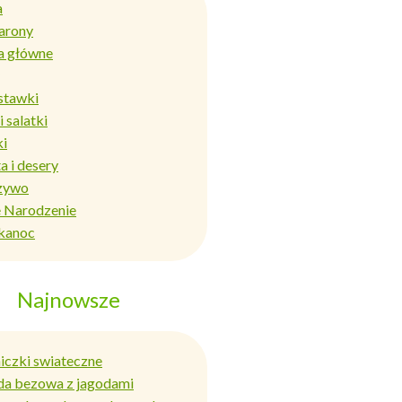
a
arony
a główne
stawki
i salatki
ki
a i desery
zywo
 Narodzenie
kanoc
Najnowsze
niczki swiateczne
da bezowa z jagodami