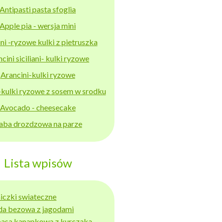
Antipasti pasta sfoglia
Apple pia - wersja mini
ni -ryzowe kulki z pietruszka
cini siciliani- kulki ryzowe
Arancini-kulki ryzowe
-kulki ryzowe z sosem w srodku
Avocado - cheesecake
aba drozdzowa na parze
Lista wpisów
niczki swiateczne
da bezowa z jagodami
basa kanapkowa z kurczaka