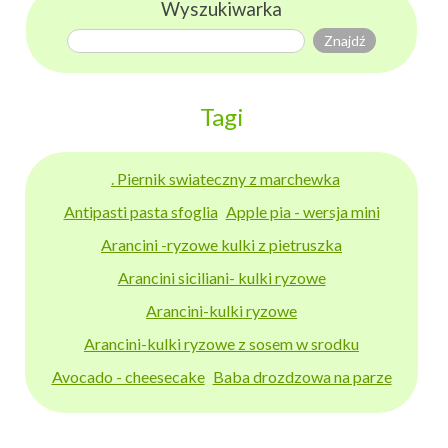
Wyszukiwarka
Tagi
. Piernik swiateczny z marchewka
Antipasti pasta sfoglia
Apple pia - wersja mini
Arancini -ryzowe kulki z pietruszka
Arancini siciliani- kulki ryzowe
Arancini-kulki ryzowe
Arancini-kulki ryzowe z sosem w srodku
Avocado - cheesecake
Baba drozdzowa na parze