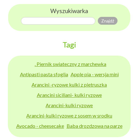
Wyszukiwarka
Tagi
. Piernik swiateczny z marchewka
Antipasti pasta sfoglia
Apple pia - wersja mini
Arancini -ryzowe kulki z pietruszka
Arancini siciliani- kulki ryzowe
Arancini-kulki ryzowe
Arancini-kulki ryzowe z sosem w srodku
Avocado - cheesecake
Baba drozdzowa na parze