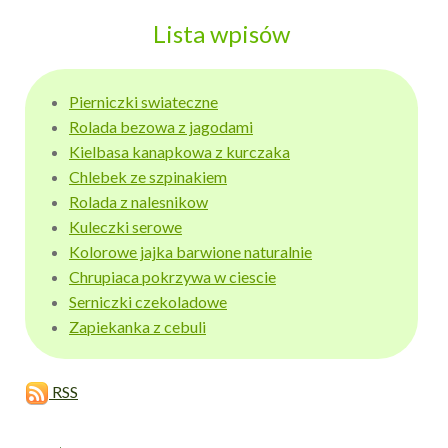
Lista wpisów
Pierniczki swiateczne
Rolada bezowa z jagodami
Kielbasa kanapkowa z kurczaka
Chlebek ze szpinakiem
Rolada z nalesnikow
Kuleczki serowe
Kolorowe jajka barwione naturalnie
Chrupiaca pokrzywa w ciescie
Serniczki czekoladowe
Zapiekanka z cebuli
RSS