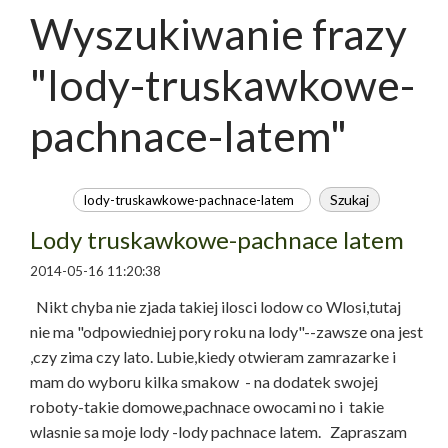
Wyszukiwanie frazy
"lody-truskawkowe-
pachnace-latem"
Lody truskawkowe-pachnace latem
2014-05-16 11:20:38
Nikt chyba nie zjada takiej ilosci lodow co Wlosi,tutaj
nie ma "odpowiedniej pory roku na lody"--zawsze ona jest
,czy zima czy lato. Lubie,kiedy otwieram zamrazarke i
mam do wyboru kilka smakow - na dodatek swojej
roboty-takie domowe,pachnace owocami no i takie
wlasnie sa moje lody -lody pachnace latem. Zapraszam