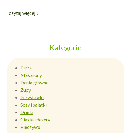
...
czytaj więcej »
Kategorie
Pizza
Makarony
Dania główne
Zupy
Przystawki
Sosy i salatki
Drinki
Ciasta i desery
Pieczywo