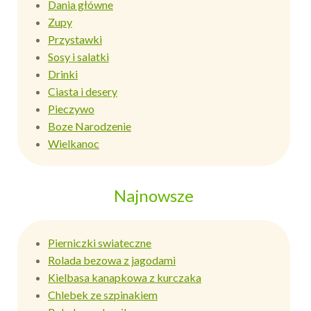
Dania główne
Zupy
Przystawki
Sosy i salatki
Drinki
Ciasta i desery
Pieczywo
Boze Narodzenie
Wielkanoc
Najnowsze
Pierniczki swiateczne
Rolada bezowa z jagodami
Kielbasa kanapkowa z kurczaka
Chlebek ze szpinakiem