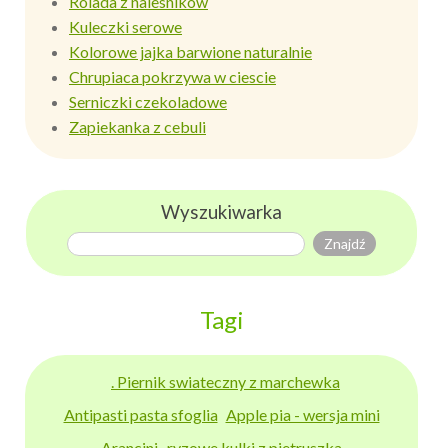
Rolada z nalesnikow
Kuleczki serowe
Kolorowe jajka barwione naturalnie
Chrupiaca pokrzywa w ciescie
Serniczki czekoladowe
Zapiekanka z cebuli
Wyszukiwarka
Tagi
. Piernik swiateczny z marchewka
Antipasti pasta sfoglia
Apple pia - wersja mini
Arancini -ryzowe kulki z pietruszka