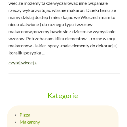
wiec,ze mozemy takze wyczarowac inne ,wspaniale
rzeczy wykorzystujac wlasnie makaron. Dzieki temu ,ze
mamy dzisiaj dostep ( mieszkajac we Wloszech mam to
nieco ulatwione ) do roznego typu i wzorow
makaronow,mozemy bawic sie z dziecmi w wymyslanie
wzorow. Potrzeba nam kilku elementow: - rozne wzory
makaronow - lakier spray -male elementy do dekoracji (
koraliki,posypka ...
czytaj więcej »
Kategorie
Pizza
Makarony