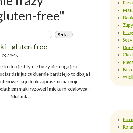
e frazy
Pizz
Mak
gluten-free"
Dani
Zupy
Przy
Sosy 
ki - gluten free
Drin
Ciast
 09:39:56
Piec
 trudno jest tym ,ktorzy nie moga jesc
Boze
ociaz dzis juz cukiuernie bardziej o to dbaja i
Wiel
lutenowe- ja jednak zapraszam na moje
 dodatkiem maki ryzowej i mleka migdaloweg -
uffinki...
Pier
Rola