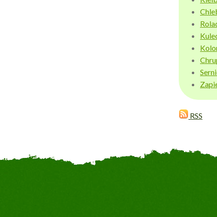
Chle
Rola
Kule
Kolo
Chru
Sern
Zapi
RSS