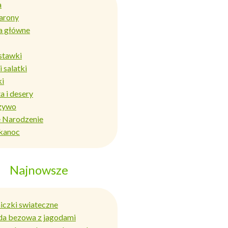
a
arony
a główne
stawki
i salatki
ki
a i desery
zywo
 Narodzenie
kanoc
Najnowsze
niczki swiateczne
da bezowa z jagodami