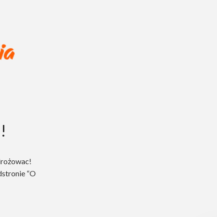
!
drożowac!
dstronie “O