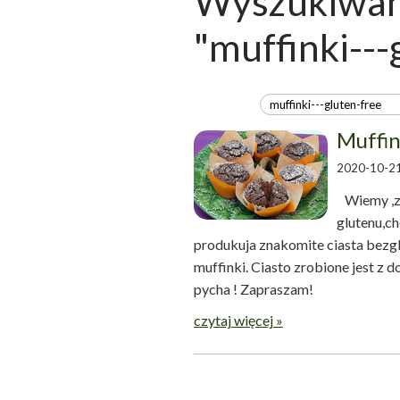
Wyszukiwani
"muffinki---
Muffin
2020-10-21
Wiemy ,ze
glutenu,ch
produkuja znakomite ciasta bezg
muffinki. Ciasto zrobione jest z
pycha ! Zapraszam! M
czytaj więcej »