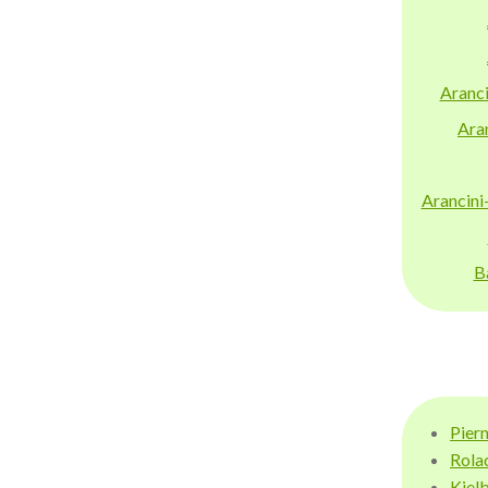
Aranci
Aran
Arancini
B
Pier
Rola
Kiel