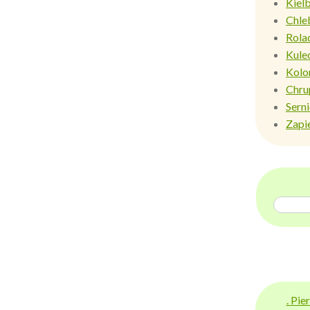
Kiel
Chle
Rola
Kule
Kolo
Chru
Sern
Zapi
. Pi