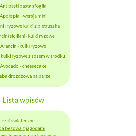
Antipasti pasta sfoglia
Apple pia - wersja mini
ni -ryzowe kulki z pietruszka
cini siciliani- kulki ryzowe
Arancini-kulki ryzowe
-kulki ryzowe z sosem w srodku
Avocado - cheesecake
aba drozdzowa na parze
Lista wpisów
niczki swiateczne
da bezowa z jagodami
basa kanapkowa z kurczaka