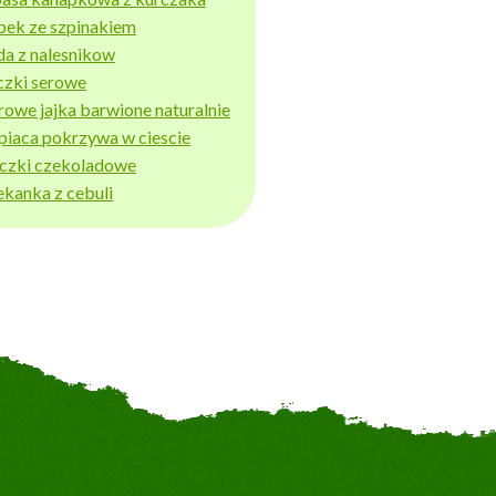
bek ze szpinakiem
da z nalesnikow
czki serowe
rowe jajka barwione naturalnie
piaca pokrzywa w ciescie
iczki czekoladowe
ekanka z cebuli