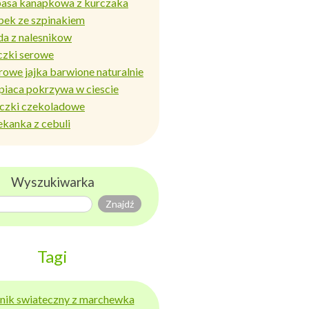
basa kanapkowa z kurczaka
bek ze szpinakiem
da z nalesnikow
czki serowe
rowe jajka barwione naturalnie
piaca pokrzywa w ciescie
iczki czekoladowe
ekanka z cebuli
Wyszukiwarka
Tagi
ernik swiateczny z marchewka