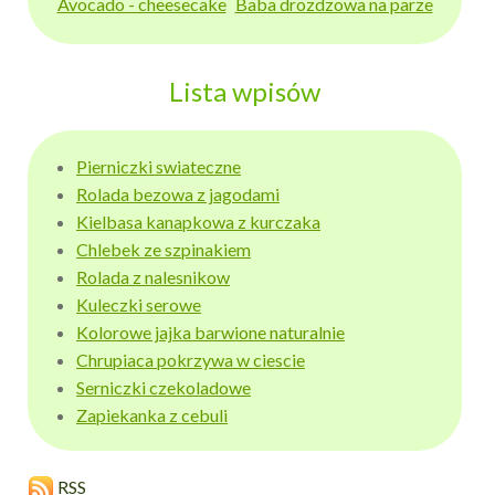
Avocado - cheesecake
Baba drozdzowa na parze
Lista wpisów
Pierniczki swiateczne
Rolada bezowa z jagodami
Kielbasa kanapkowa z kurczaka
Chlebek ze szpinakiem
Rolada z nalesnikow
Kuleczki serowe
Kolorowe jajka barwione naturalnie
Chrupiaca pokrzywa w ciescie
Serniczki czekoladowe
Zapiekanka z cebuli
RSS