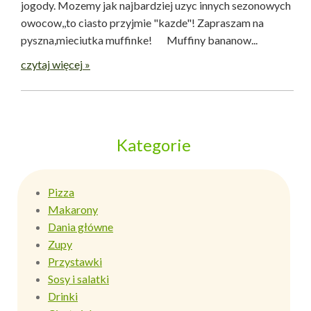
jogody. Mozemy jak najbardziej uzyc innych sezonowych
owocow,,to ciasto przyjmie "kazde"! Zapraszam na
pyszna,mieciutka muffinke! Muffiny bananow...
czytaj więcej »
Kategorie
Pizza
Makarony
Dania główne
Zupy
Przystawki
Sosy i salatki
Drinki