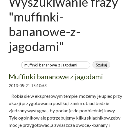
Wyszukiwanie frazy
"muffinki-
bananowe-z-
jagodami"
Muffinki bananowe z jagodami
2013-05-21 15:10:53
Robia sie w ekspresowym tempie,,mozemy je upiec przy
okazji przygotowania posilku,i zanim obiad bedzie
zjedzony,wystygna ,-by podac je do poobiedniej kawy.
Tyle ogolnikow,ale potrzebujemy kilku skladnikow,zeby
moc je przygotowac,,a zwlaszcza owoce,--banany i