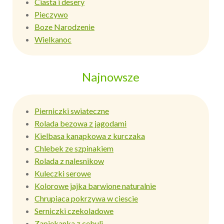
Ciasta i desery
Pieczywo
Boze Narodzenie
Wielkanoc
Najnowsze
Pierniczki swiateczne
Rolada bezowa z jagodami
Kielbasa kanapkowa z kurczaka
Chlebek ze szpinakiem
Rolada z nalesnikow
Kuleczki serowe
Kolorowe jajka barwione naturalnie
Chrupiaca pokrzywa w ciescie
Serniczki czekoladowe
Zapiekanka z cebuli