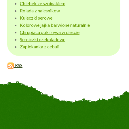
Chlebek ze szpinakiem
Rolada z nalesnikow
Kuleczki serowe
Kolorowe jajka barwione naturalnie
Chrupiaca pokrzywa w ciescie
Serniczki czekoladowe
Zapiekanka z cebuli
RSS