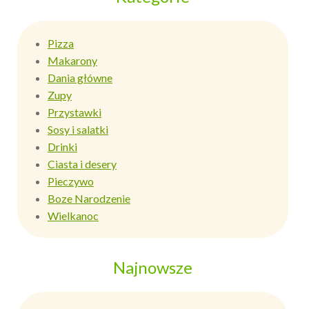
Pizza
Makarony
Dania główne
Zupy
Przystawki
Sosy i salatki
Drinki
Ciasta i desery
Pieczywo
Boze Narodzenie
Wielkanoc
Najnowsze