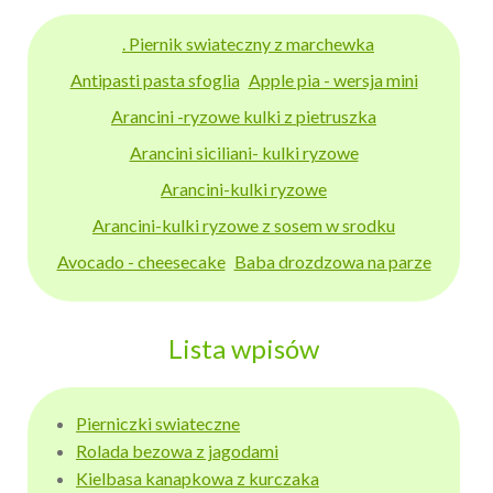
. Piernik swiateczny z marchewka
Antipasti pasta sfoglia
Apple pia - wersja mini
Arancini -ryzowe kulki z pietruszka
Arancini siciliani- kulki ryzowe
Arancini-kulki ryzowe
Arancini-kulki ryzowe z sosem w srodku
Avocado - cheesecake
Baba drozdzowa na parze
Lista wpisów
Pierniczki swiateczne
Rolada bezowa z jagodami
Kielbasa kanapkowa z kurczaka