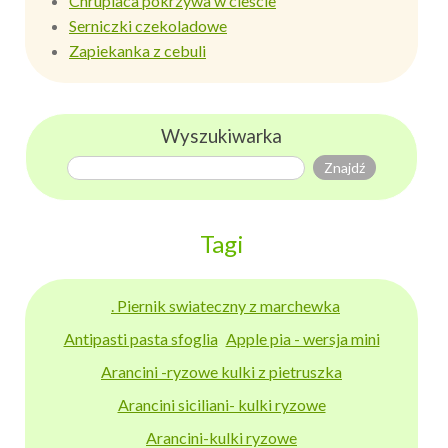
Chrupiaca pokrzywa w ciescie
Serniczki czekoladowe
Zapiekanka z cebuli
Wyszukiwarka
Tagi
. Piernik swiateczny z marchewka
Antipasti pasta sfoglia
Apple pia - wersja mini
Arancini -ryzowe kulki z pietruszka
Arancini siciliani- kulki ryzowe
Arancini-kulki ryzowe