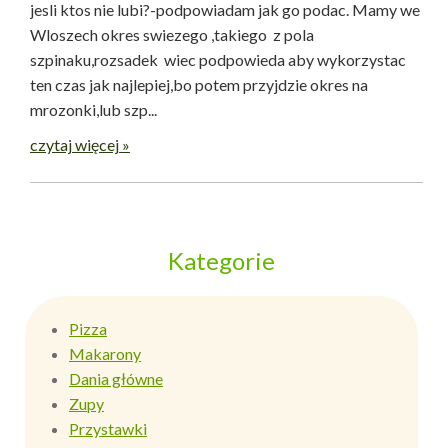
jesli ktos nie lubi?-podpowiadam jak go podac. Mamy we
Wloszech okres swiezego ,takiego z pola
szpinaku,rozsadek wiec podpowieda aby wykorzystac
ten czas jak najlepiej,bo potem przyjdzie okres na
mrozonki,lub szp...
czytaj więcej »
Kategorie
Pizza
Makarony
Dania główne
Zupy
Przystawki