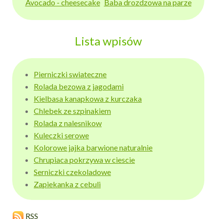
Avocado - cheesecake
Baba drozdzowa na parze
Lista wpisów
Pierniczki swiateczne
Rolada bezowa z jagodami
Kielbasa kanapkowa z kurczaka
Chlebek ze szpinakiem
Rolada z nalesnikow
Kuleczki serowe
Kolorowe jajka barwione naturalnie
Chrupiaca pokrzywa w ciescie
Serniczki czekoladowe
Zapiekanka z cebuli
RSS