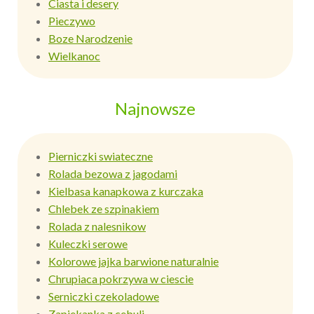
Ciasta i desery
Pieczywo
Boze Narodzenie
Wielkanoc
Najnowsze
Pierniczki swiateczne
Rolada bezowa z jagodami
Kielbasa kanapkowa z kurczaka
Chlebek ze szpinakiem
Rolada z nalesnikow
Kuleczki serowe
Kolorowe jajka barwione naturalnie
Chrupiaca pokrzywa w ciescie
Serniczki czekoladowe
Zapiekanka z cebuli