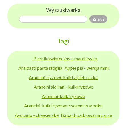
Wyszukiwarka
Tagi
. Piernik swiateczny z marchewka
Antipasti pasta sfoglia
Apple pia - wersja mini
Arancini -ryzowe kulki z pietruszka
Arancini siciliani- kulki ryzowe
Arancini-kulki ryzowe
Arancini-kulki ryzowe z sosem w srodku
Avocado - cheesecake
Baba drozdzowa na parze