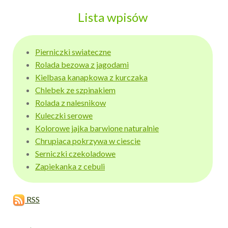
Lista wpisów
Pierniczki swiateczne
Rolada bezowa z jagodami
Kielbasa kanapkowa z kurczaka
Chlebek ze szpinakiem
Rolada z nalesnikow
Kuleczki serowe
Kolorowe jajka barwione naturalnie
Chrupiaca pokrzywa w ciescie
Serniczki czekoladowe
Zapiekanka z cebuli
RSS