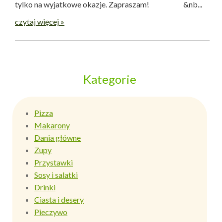
tylko na wyjatkowe okazje. Zapraszam! &nb...
czytaj więcej »
Kategorie
Pizza
Makarony
Dania główne
Zupy
Przystawki
Sosy i salatki
Drinki
Ciasta i desery
Pieczywo