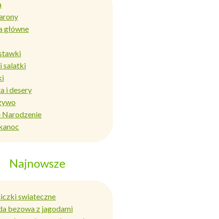
a
arony
a główne
stawki
i salatki
ki
a i desery
zywo
 Narodzenie
kanoc
Najnowsze
niczki swiateczne
da bezowa z jagodami