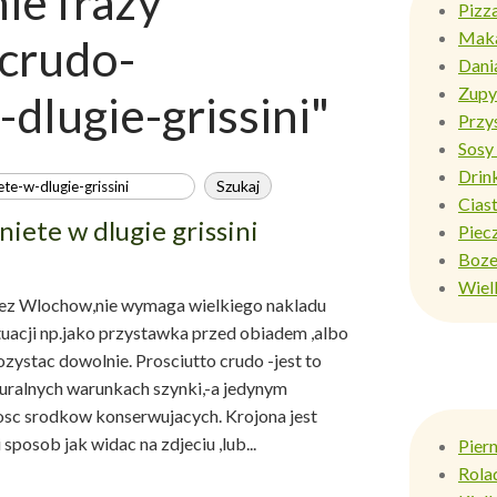
e frazy
Pizz
Mak
-crudo-
Dani
Zupy
dlugie-grissini"
Przy
Sosy 
Drin
Ciast
niete w dlugie grissini
Piec
Boze
Wiel
zez Wlochow,nie wymaga wielkiego nakladu
tuacji np.jako przystawka przed obiadem ,albo
ystac dowolnie. Prosciutto crudo -jest to
uralnych warunkach szynki,-a jedynym
ilosc srodkow konserwujacych. Krojona jest
posob jak widac na zdjeciu ,lub...
Pier
Rola