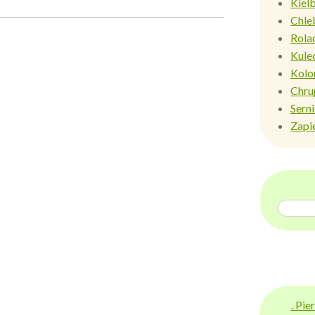
Kiel
Chle
Rola
Kule
Kolo
Chru
Sern
Zapi
. Pi