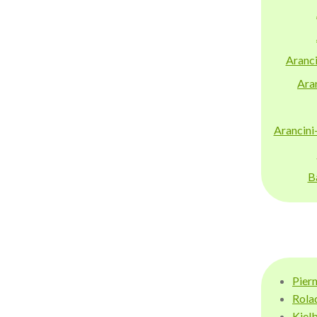
Aranci
Aran
Arancini
B
Pier
Rola
Kiel