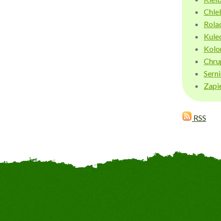
Chle
Rola
Kule
Kolo
Chru
Sern
Zapi
RSS