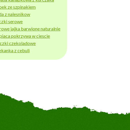
bek ze szpinakiem
da z nalesnikow
czki serowe
rowe jajka barwione naturalnie
piaca pokrzywa w ciescie
iczki czekoladowe
ekanka z cebuli