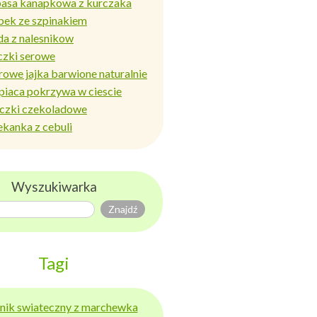
basa kanapkowa z kurczaka
bek ze szpinakiem
da z nalesnikow
czki serowe
rowe jajka barwione naturalnie
piaca pokrzywa w ciescie
iczki czekoladowe
ekanka z cebuli
Wyszukiwarka
Tagi
ernik swiateczny z marchewka