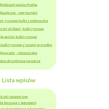
Antipasti pasta sfoglia
Apple pia - wersja mini
ni -ryzowe kulki z pietruszka
cini siciliani- kulki ryzowe
Arancini-kulki ryzowe
-kulki ryzowe z sosem w srodku
Avocado - cheesecake
aba drozdzowa na parze
Lista wpisów
niczki swiateczne
da bezowa z jagodami
basa kanapkowa z kurczaka