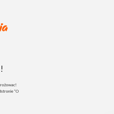
!
drożowac!
dstronie “O