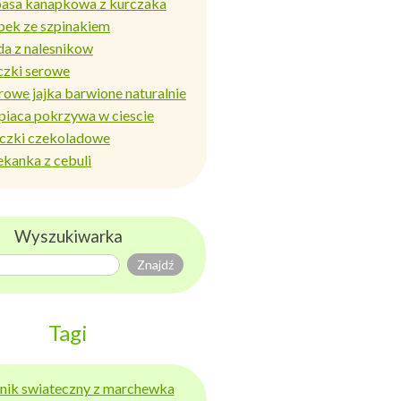
basa kanapkowa z kurczaka
bek ze szpinakiem
da z nalesnikow
czki serowe
rowe jajka barwione naturalnie
piaca pokrzywa w ciescie
iczki czekoladowe
ekanka z cebuli
Wyszukiwarka
Tagi
ernik swiateczny z marchewka