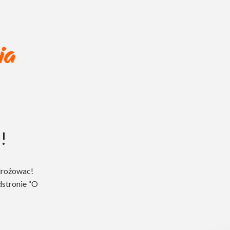
!
drożowac!
dstronie “O