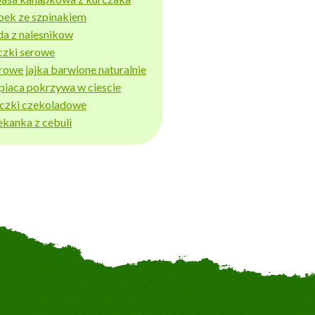
bek ze szpinakiem
da z nalesnikow
czki serowe
rowe jajka barwione naturalnie
piaca pokrzywa w ciescie
iczki czekoladowe
ekanka z cebuli