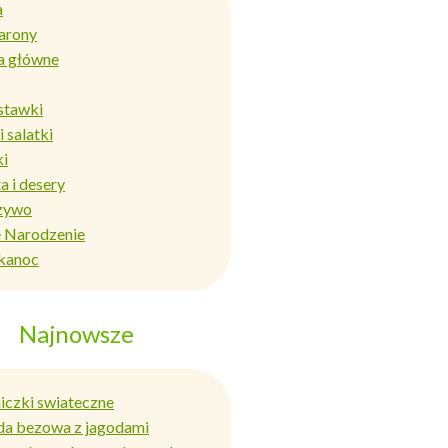
a
arony
a główne
stawki
i salatki
ki
a i desery
zywo
 Narodzenie
kanoc
Najnowsze
niczki swiateczne
da bezowa z jagodami