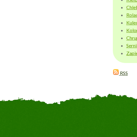
Chle
Rola
Kule
Kolo
Chru
Sern
Zapi
RSS