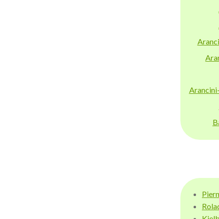
Aranci
Aran
Arancini
B
Pier
Rola
Kiel