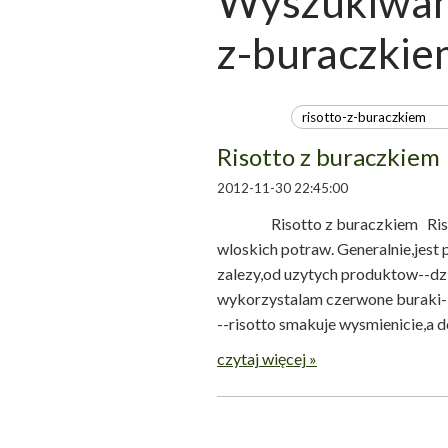
Wyszukiwani
z-buraczkie
Risotto z buraczkiem
2012-11-30 22:45:00
Risotto z buraczkiem Risotto
wloskich potraw. Generalnie,jest
zalezy,od uzytych produktow--dzi
wykorzystalam czerwone buraki-
--risotto smakuje wysmienicie,a d
czytaj więcej »