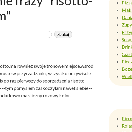
e frazy "risotto-
Pizz
Mak
m"
Dani
Zupy
Przy
Sosy 
Drin
Ciast
Piec
,ma rowniez swoje tronowe miejsce,wsrod
Boze
 proste w przyrzadzaniu,-wszystko oczywiscie
Wiel
s po raz pierwszy do sporzadzenia risotto
---tym pomyslem zaskoczylam nawet siebie,--
odatkowo ma sliczny rozowy kolor. ...
Pier
Rola