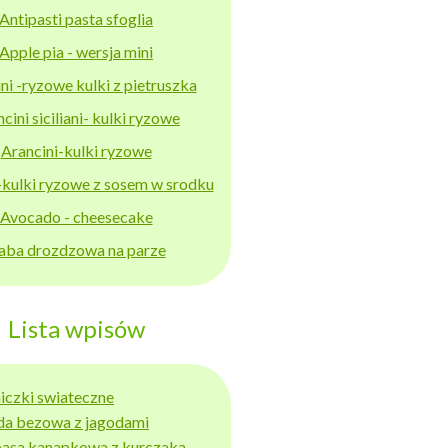
Antipasti pasta sfoglia
Apple pia - wersja mini
ni -ryzowe kulki z pietruszka
cini siciliani- kulki ryzowe
Arancini-kulki ryzowe
-kulki ryzowe z sosem w srodku
Avocado - cheesecake
aba drozdzowa na parze
Lista wpisów
niczki swiateczne
da bezowa z jagodami
basa kanapkowa z kurczaka