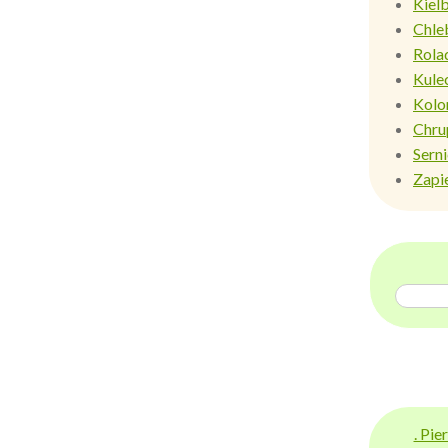
Kiel
Chle
Rola
Kule
Kolo
Chru
Sern
Zapi
. Pi