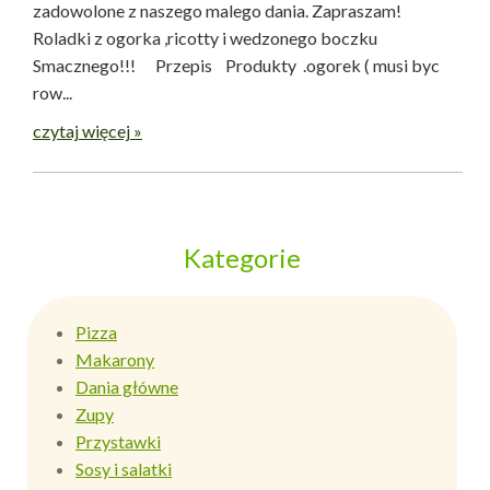
zadowolone z naszego malego dania. Zapraszam!
Roladki z ogorka ,ricotty i wedzonego boczku
Smacznego!!! Przepis Produkty .ogorek ( musi byc
row...
czytaj więcej »
Kategorie
Pizza
Makarony
Dania główne
Zupy
Przystawki
Sosy i salatki