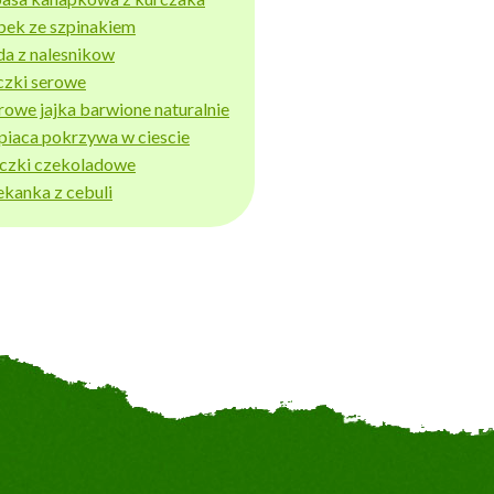
bek ze szpinakiem
da z nalesnikow
czki serowe
rowe jajka barwione naturalnie
piaca pokrzywa w ciescie
iczki czekoladowe
ekanka z cebuli