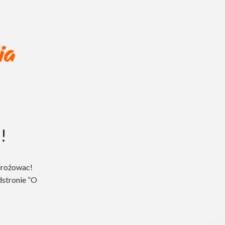
!
drożowac!
dstronie “O