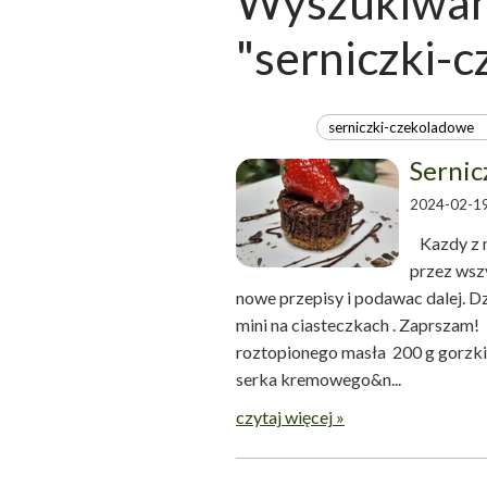
Wyszukiwani
"serniczki-
Sernic
2024-02-19
Kazdy z n
przez wszy
nowe przepisy i podawac dalej. Dz
mini na ciasteczkach . Zaprszam!
roztopionego masła 200 g gorzki
serka kremowego&n...
czytaj więcej »