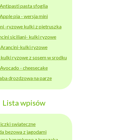
Antipasti pasta sfoglia
Apple pia - wersja mini
ni -ryzowe kulki z pietruszka
cini siciliani- kulki ryzowe
Arancini-kulki ryzowe
-kulki ryzowe z sosem w srodku
Avocado - cheesecake
aba drozdzowa na parze
Lista wpisów
niczki swiateczne
da bezowa z jagodami
basa kanapkowa z kurczaka