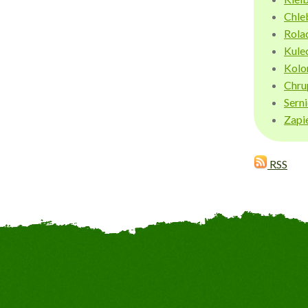
Chle
Rola
Kule
Kolo
Chru
Sern
Zapi
RSS