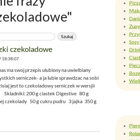
e frazy
Pizz
Mak
czekoladowe"
Dani
Zupy
Przy
Sosy 
zki czekoladowe
Drin
Ciast
 18:38:07
Piec
as ma swoj przepis ulubiony na uwielbiany
Boze
stkich serniczek- a ja lubie sprawdzac na sobi
Wiel
isiaj jest to czekoladowy serniczek w wersjii
 Skladniki: 200 g ciastek Digestive 80 g
ej czekolady 50 g cukru pudru 3 jajka 350 g
Pier
Rola