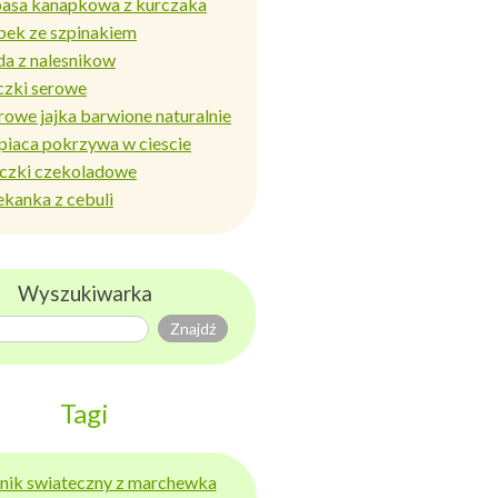
basa kanapkowa z kurczaka
bek ze szpinakiem
da z nalesnikow
czki serowe
rowe jajka barwione naturalnie
piaca pokrzywa w ciescie
iczki czekoladowe
ekanka z cebuli
Wyszukiwarka
Tagi
ernik swiateczny z marchewka