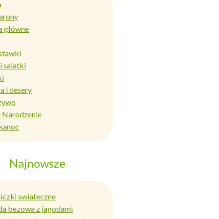
a
arony
a główne
stawki
i salatki
ki
a i desery
zywo
 Narodzenie
kanoc
Najnowsze
niczki swiateczne
da bezowa z jagodami