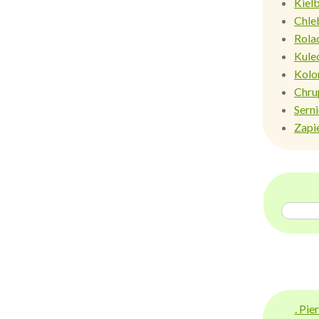
Kiel
Chle
Rola
Kule
Kolo
Chru
Sern
Zapi
. Pi