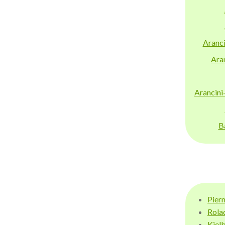
Aranci
Aran
Arancini
B
Pier
Rola
Kiel