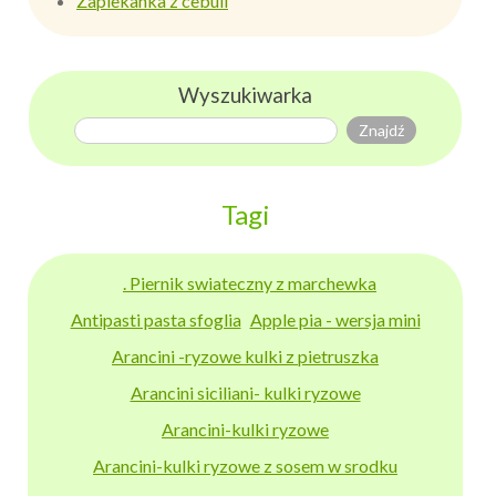
Zapiekanka z cebuli
Wyszukiwarka
Tagi
. Piernik swiateczny z marchewka
Antipasti pasta sfoglia
Apple pia - wersja mini
Arancini -ryzowe kulki z pietruszka
Arancini siciliani- kulki ryzowe
Arancini-kulki ryzowe
Arancini-kulki ryzowe z sosem w srodku