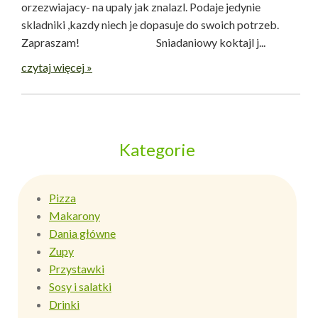
orzezwiajacy- na upaly jak znalazl. Podaje jedynie
skladniki ,kazdy niech je dopasuje do swoich potrzeb.
Zapraszam! Sniadaniowy koktajl j...
czytaj więcej »
Kategorie
Pizza
Makarony
Dania główne
Zupy
Przystawki
Sosy i salatki
Drinki