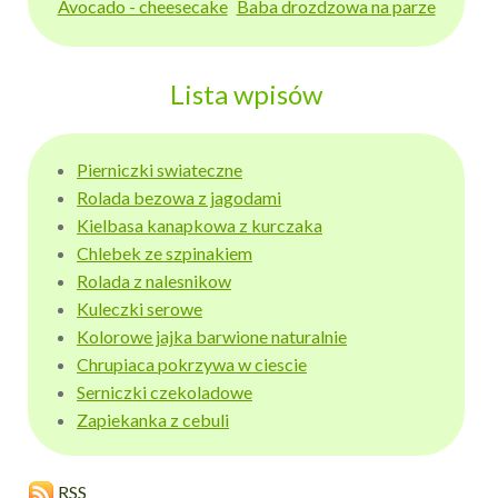
Avocado - cheesecake
Baba drozdzowa na parze
Lista wpisów
Pierniczki swiateczne
Rolada bezowa z jagodami
Kielbasa kanapkowa z kurczaka
Chlebek ze szpinakiem
Rolada z nalesnikow
Kuleczki serowe
Kolorowe jajka barwione naturalnie
Chrupiaca pokrzywa w ciescie
Serniczki czekoladowe
Zapiekanka z cebuli
RSS