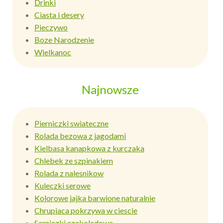
Drinki
Ciasta i desery
Pieczywo
Boze Narodzenie
Wielkanoc
Najnowsze
Pierniczki swiateczne
Rolada bezowa z jagodami
Kielbasa kanapkowa z kurczaka
Chlebek ze szpinakiem
Rolada z nalesnikow
Kuleczki serowe
Kolorowe jajka barwione naturalnie
Chrupiaca pokrzywa w ciescie
Serniczki czekoladowe