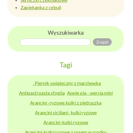
Zapiekanka z cebuli
Wyszukiwarka
Tagi
. Piernik swiateczny z marchewka
Antipasti pasta sfoglia
Apple pia - wersja mini
Arancini -ryzowe kulki z pietruszka
Arancini siciliani- kulki ryzowe
Arancini-kulki ryzowe
Arancini-kulki ryzowe z sosem w srodku