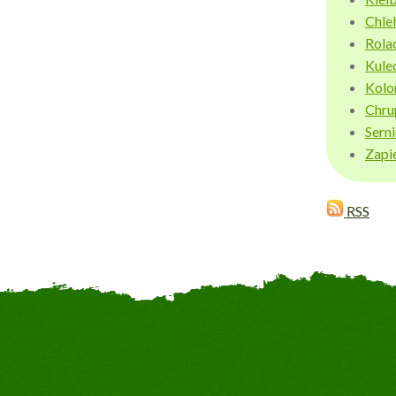
Chle
Rola
Kule
Kolo
Chru
Sern
Zapi
RSS