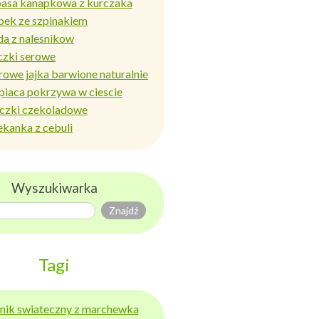
basa kanapkowa z kurczaka
bek ze szpinakiem
da z nalesnikow
czki serowe
rowe jajka barwione naturalnie
piaca pokrzywa w ciescie
iczki czekoladowe
ekanka z cebuli
Wyszukiwarka
Tagi
ernik swiateczny z marchewka