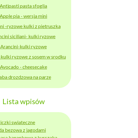
Antipasti pasta sfoglia
Apple pia - wersja mini
ni -ryzowe kulki z pietruszka
cini siciliani- kulki ryzowe
Arancini-kulki ryzowe
-kulki ryzowe z sosem w srodku
Avocado - cheesecake
aba drozdzowa na parze
Lista wpisów
niczki swiateczne
da bezowa z jagodami
basa kanapkowa z kurczaka