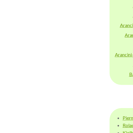
Aranci
Aran
Arancini
B
Pier
Rola
Kiel