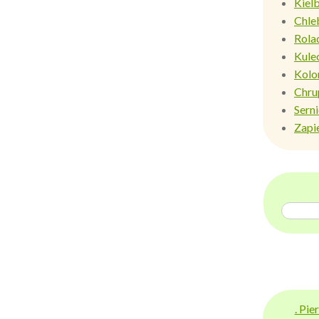
Kiel
Chle
Rola
Kule
Kolo
Chru
Sern
Zapi
. Pi