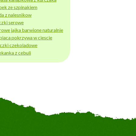
bek ze szpinakiem
da z nalesnikow
czki serowe
rowe jajka barwione naturalnie
piaca pokrzywa w ciescie
iczki czekoladowe
ekanka z cebuli