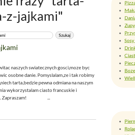
e frazy "tarta-
Pizz
Mak
-z-jajkami"
Dani
Zupy
Przy
Sosy 
ajkami
Drin
Ciast
Piec
itac naszych swiatecznych gosci,moze byc
Boze
wic osobne danie. Pomyslalam,ze i tak robimy
Wiel
niech tarta,bedzie pewna odmiana na naszym
nia wykorzystalam ciasto francuskie i
jajka. Zapraszam! ...
Pier
Rola