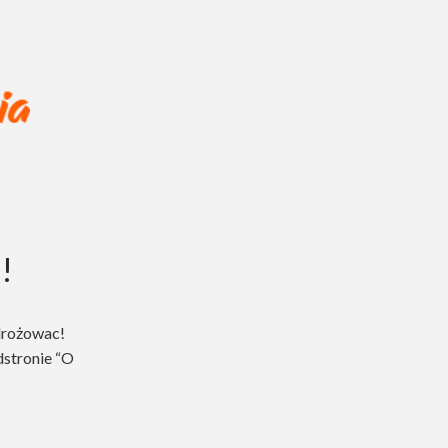
!
drożowac!
dstronie “O