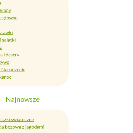
a
arony
a główne
stawki
i salatki
ki
a i desery
zywo
 Narodzenie
kanoc
Najnowsze
niczki swiateczne
da bezowa z jagodami