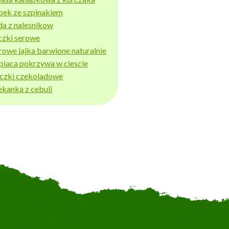
bek ze szpinakiem
da z nalesnikow
czki serowe
rowe jajka barwione naturalnie
piaca pokrzywa w ciescie
iczki czekoladowe
ekanka z cebuli