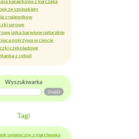
basa kanapkowa z kurczaka
bek ze szpinakiem
da z nalesnikow
czki serowe
rowe jajka barwione naturalnie
piaca pokrzywa w ciescie
iczki czekoladowe
ekanka z cebuli
Wyszukiwarka
Tagi
ernik swiateczny z marchewka