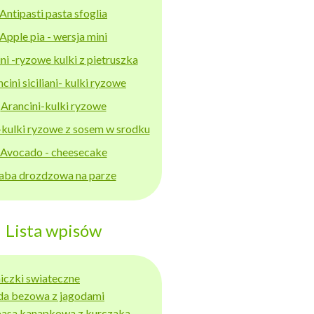
Antipasti pasta sfoglia
Apple pia - wersja mini
ni -ryzowe kulki z pietruszka
cini siciliani- kulki ryzowe
Arancini-kulki ryzowe
-kulki ryzowe z sosem w srodku
Avocado - cheesecake
aba drozdzowa na parze
Lista wpisów
niczki swiateczne
da bezowa z jagodami
basa kanapkowa z kurczaka