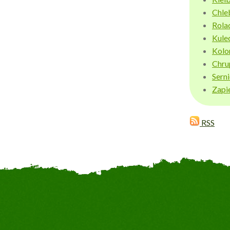
Chle
Rola
Kule
Kolo
Chru
Sern
Zapi
RSS