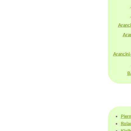
Aranci
Aran
Arancini
B
Pier
Rola
Kiel