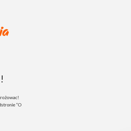
!
drożowac!
dstronie “O