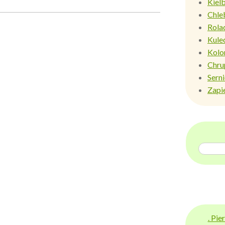
Kiel
Chle
Rola
Kule
Kolo
Chru
Sern
Zapi
. Pi