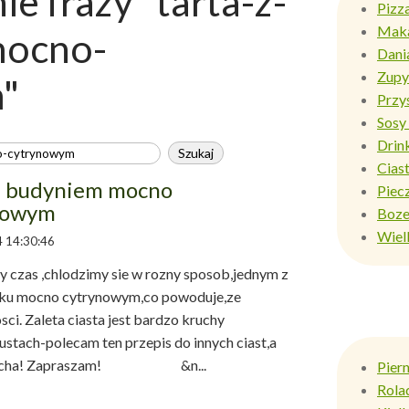
e frazy "tarta-z-
Pizz
Mak
mocno-
Dani
Zupy
"
Przy
Sosy 
Drin
Ciast
z budyniem mocno
Piec
nowym
Boze
Wiel
 14:30:46
czas ,chlodzimy sie w rozny sposob,jednym z
maku mocno cytrynowym,co powoduje,ze
ci. Zaleta ciasta jest bardzo kruchy
ustach-polecam ten przepis do innych ciast,a
zek-pycha! Zapraszam! &n...
Pier
Rola