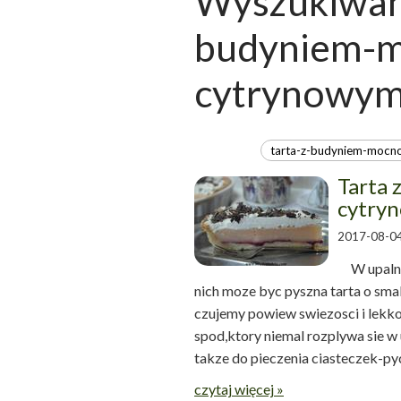
Wyszukiwani
budyniem-
cytrynowym
Tarta 
cytry
2017-08-04
W upalny 
nich moze byc pyszna tarta o s
czujemy powiew swiezosci i lekkos
spod,ktory niemal rozplywa sie w 
takze do pieczenia ciastec
czytaj więcej »