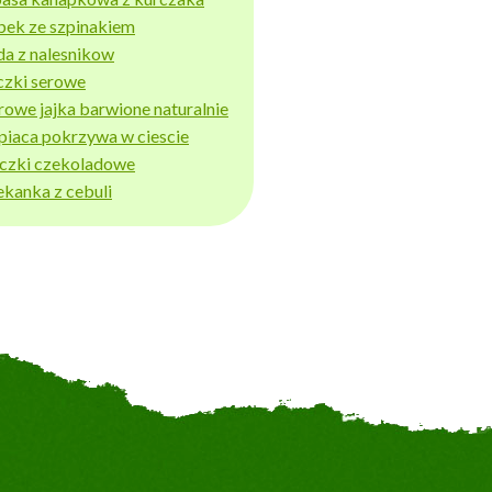
bek ze szpinakiem
da z nalesnikow
czki serowe
rowe jajka barwione naturalnie
piaca pokrzywa w ciescie
iczki czekoladowe
ekanka z cebuli