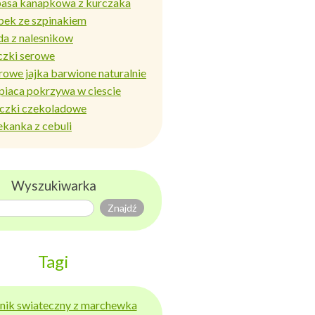
basa kanapkowa z kurczaka
bek ze szpinakiem
da z nalesnikow
czki serowe
rowe jajka barwione naturalnie
piaca pokrzywa w ciescie
iczki czekoladowe
ekanka z cebuli
Wyszukiwarka
Tagi
ernik swiateczny z marchewka