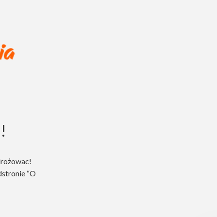
!
drożowac!
dstronie “O