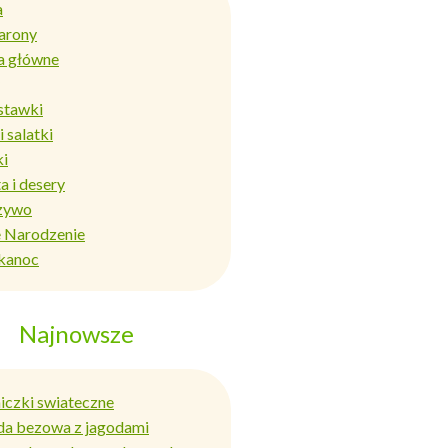
a
arony
a główne
stawki
i salatki
ki
a i desery
zywo
 Narodzenie
kanoc
Najnowsze
niczki swiateczne
da bezowa z jagodami