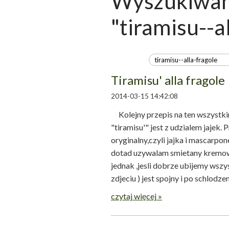
Wyszukiwani
"tiramisu--a
Tiramisu' alla fragole
2014-03-15 14:42:08
Kolejny przepis na ten wszystki
"tiramisu'" jest z udzialem jajek. 
oryginalny,czyli jajka i mascarpo
dotad uzywalam smietany kremowki
jednak ,jesli dobrze ubijemy wszys
zdjeciu ) jest spojny i po schlodzeni
czytaj więcej »