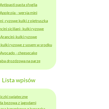
Antipasti pasta sfoglia
Apple pia - wersja mini
ni -ryzowe kulki z pietruszka
cini siciliani- kulki ryzowe
Arancini-kulki ryzowe
-kulki ryzowe z sosem w srodku
Avocado - cheesecake
aba drozdzowa na parze
Lista wpisów
niczki swiateczne
da bezowa z jagodami
basa kanapkowa z kurczaka