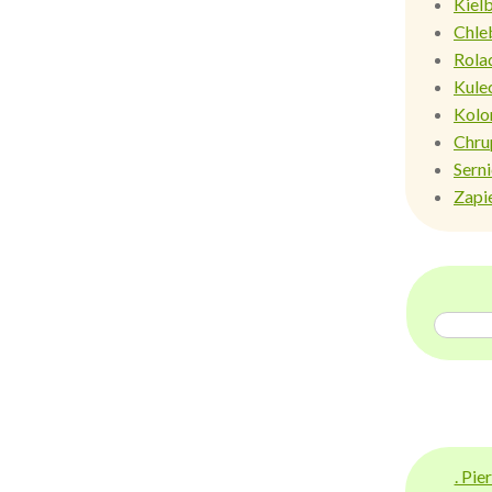
Kiel
Chle
Rola
Kule
Kolo
Chru
Sern
Zapi
. Pi