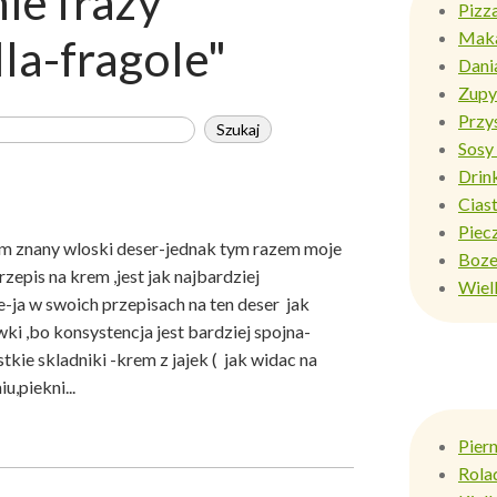
e frazy
Pizz
Mak
lla-fragole"
Dani
Zupy
Przy
Sosy 
Drin
Ciast
Piec
m znany wloski deser-jednak tym razem moje
Boze
Przepis na krem ,jest jak najbardziej
Wiel
ne-ja w swoich przepisach na ten deser jak
 ,bo konsystencja jest bardziej spojna-
tkie skladniki -krem z jajek ( jak widac na
u,piekni...
Pier
Rola