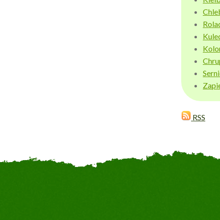
Chle
Rola
Kule
Kolo
Chru
Sern
Zapi
RSS