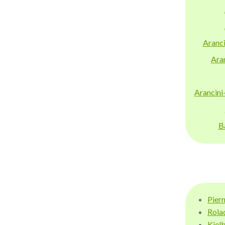
Aranci
Aran
Arancini
B
Pier
Rola
Kiel