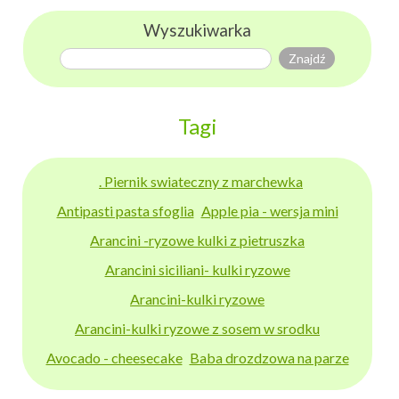
Wyszukiwarka
Tagi
. Piernik swiateczny z marchewka
Antipasti pasta sfoglia
Apple pia - wersja mini
Arancini -ryzowe kulki z pietruszka
Arancini siciliani- kulki ryzowe
Arancini-kulki ryzowe
Arancini-kulki ryzowe z sosem w srodku
Avocado - cheesecake
Baba drozdzowa na parze