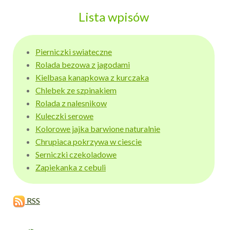
Lista wpisów
Pierniczki swiateczne
Rolada bezowa z jagodami
Kielbasa kanapkowa z kurczaka
Chlebek ze szpinakiem
Rolada z nalesnikow
Kuleczki serowe
Kolorowe jajka barwione naturalnie
Chrupiaca pokrzywa w ciescie
Serniczki czekoladowe
Zapiekanka z cebuli
RSS