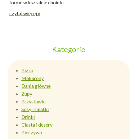
forme w ksztalcie choinki. ...
czytaj więcej »
Kategorie
Pizza
Makarony
Dania główne
Zupy
Przystawki
Sosy i salatki
Drinki
Ciasta i desery
Pieczywo