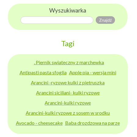
Wyszukiwarka
Tagi
. Piernik swiateczny z marchewka
Antipasti pasta sfoglia
Apple pia - wersja mini
Arancini -ryzowe kulki z pietruszka
Arancini siciliani- kulki ryzowe
Arancini-kulki ryzowe
Arancini-kulki ryzowe z sosem w srodku
Avocado - cheesecake
Baba drozdzowa na parze