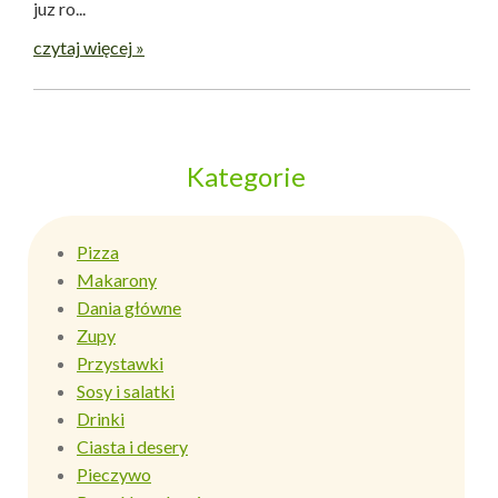
juz ro...
czytaj więcej »
Kategorie
Pizza
Makarony
Dania główne
Zupy
Przystawki
Sosy i salatki
Drinki
Ciasta i desery
Pieczywo