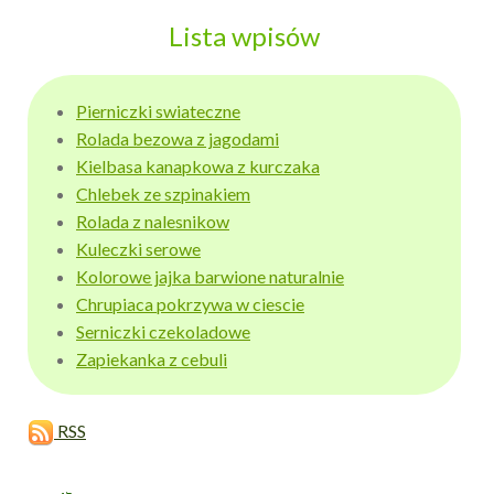
Lista wpisów
Pierniczki swiateczne
Rolada bezowa z jagodami
Kielbasa kanapkowa z kurczaka
Chlebek ze szpinakiem
Rolada z nalesnikow
Kuleczki serowe
Kolorowe jajka barwione naturalnie
Chrupiaca pokrzywa w ciescie
Serniczki czekoladowe
Zapiekanka z cebuli
RSS