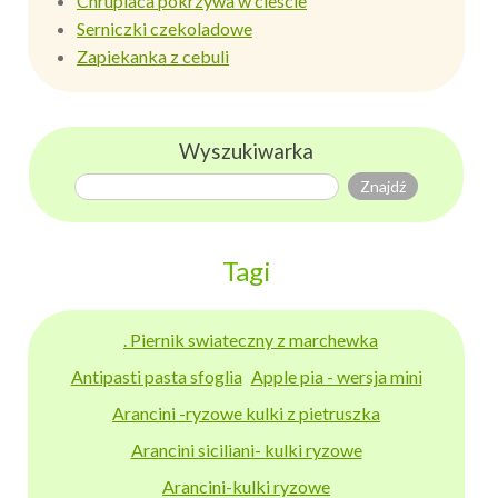
Chrupiaca pokrzywa w ciescie
Serniczki czekoladowe
Zapiekanka z cebuli
Wyszukiwarka
Tagi
. Piernik swiateczny z marchewka
Antipasti pasta sfoglia
Apple pia - wersja mini
Arancini -ryzowe kulki z pietruszka
Arancini siciliani- kulki ryzowe
Arancini-kulki ryzowe