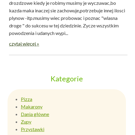
drozdzowe kiedy je robimy musimy je wyczuwac,bo
kazda maka inaczej sie zachowuje,potrzebuje innej ilosci
plynow -itp.musimy wiec probowac i poznac "wlasna
droge " do sukcesu w tej dziedzinie. Zycze wszystkim
powodzenia i udanych wypi...
czytaj więcej »
Kategorie
Pizza
Makarony
Dania główne
Zupy
Przystawki