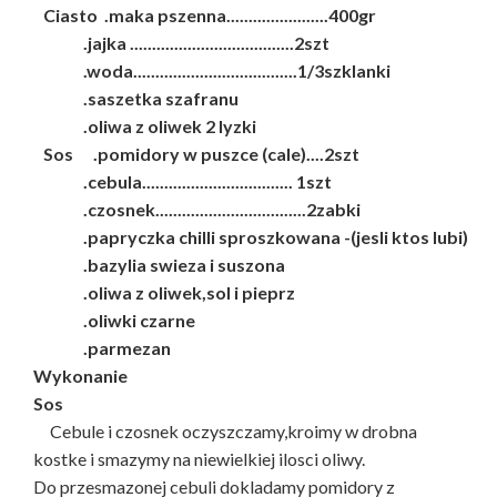
Ciasto .maka pszenna.......................400gr
.jajka .....................................2szt
.woda.....................................1/3szklanki
.saszetka szafranu
.oliwa z oliwek 2 lyzki
Sos .pomidory w puszce (cale)....2szt
.cebula.................................. 1szt
.czosnek..................................2zabki
.papryczka chilli sproszkowana -(jesli ktos lubi)
.bazylia swieza i suszona
.oliwa z oliwek,sol i pieprz
.oliwki czarne
.parmezan
Wykonanie
Sos
Cebule i czosnek oczyszczamy,kroimy w drobna
kostke i smazymy na niewielkiej ilosci oliwy.
Do przesmazonej cebuli dokladamy pomidory z