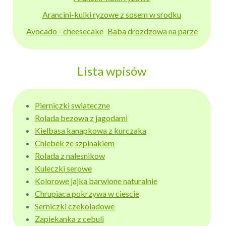
Arancini-kulki ryzowe z sosem w srodku
Avocado - cheesecake
Baba drozdzowa na parze
Lista wpisów
Pierniczki swiateczne
Rolada bezowa z jagodami
Kielbasa kanapkowa z kurczaka
Chlebek ze szpinakiem
Rolada z nalesnikow
Kuleczki serowe
Kolorowe jajka barwione naturalnie
Chrupiaca pokrzywa w ciescie
Serniczki czekoladowe
Zapiekanka z cebuli