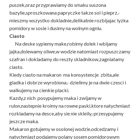
puszek,oraz przyprawiamy do smaku suszona
bazylie,sproszkowana papryczke takze sol i pieprz,-
mieszmy wszystko dokladnie,delikatnie rozbijajac lyzka
pomidory w sosie i dusimy na wolnym ogniu.
Ciasto
Na deske sypiemy make,robimy dolek i wbijamy
jajka,dolewamy oliwe,w wodzie natomiast rozpuszczamy
szafran i dokladamy do reszty skladnikow,zagniatamy
ciasto.
Kiedy ciasto na makaron ma konsystencje zbita,ale
gladka i dobrze wyrobiona,- dzielimy je na dwie czesci i
walkujemy na cienkie placki.
Kazdy,z nich posypujemy maka i zwijamy w
rulon,nastepnie kroimy na rowne paski,ktore natychmiast
rozkladamy na desce,aby sie nie skleily,-przesypujemy
jeszcze maka.
Makaron gotujemy w osolonej wodzie,odcedzamy i
natychmiast podajemy polany sosem pomidorowym