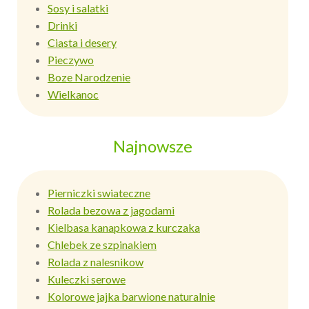
Sosy i salatki
Drinki
Ciasta i desery
Pieczywo
Boze Narodzenie
Wielkanoc
Najnowsze
Pierniczki swiateczne
Rolada bezowa z jagodami
Kielbasa kanapkowa z kurczaka
Chlebek ze szpinakiem
Rolada z nalesnikow
Kuleczki serowe
Kolorowe jajka barwione naturalnie