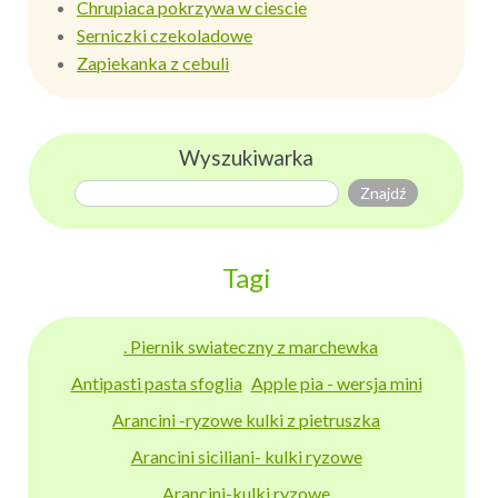
Chrupiaca pokrzywa w ciescie
Serniczki czekoladowe
Zapiekanka z cebuli
Wyszukiwarka
Tagi
. Piernik swiateczny z marchewka
Antipasti pasta sfoglia
Apple pia - wersja mini
Arancini -ryzowe kulki z pietruszka
Arancini siciliani- kulki ryzowe
Arancini-kulki ryzowe