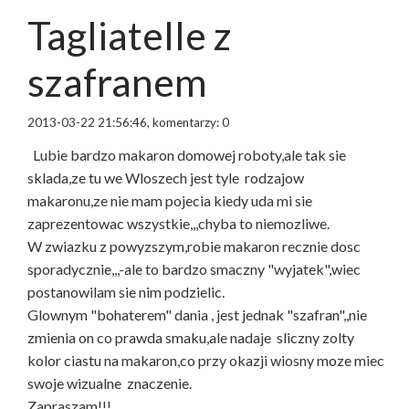
Tagliatelle z
szafranem
2013-03-22 21:56:46, komentarzy: 0
Lubie bardzo makaron domowej roboty,ale tak sie
sklada,ze tu we Wloszech jest tyle rodzajow
makaronu,ze nie mam pojecia kiedy uda mi sie
zaprezentowac wszystkie,,,chyba to niemozliwe.
W zwiazku z powyzszym,robie makaron recznie dosc
sporadycznie,,,-ale to bardzo smaczny "wyjatek",wiec
postanowilam sie nim podzielic.
Glownym "bohaterem" dania , jest jednak "szafran",,nie
zmienia on co prawda smaku,ale nadaje sliczny zolty
kolor ciastu na makaron,co przy okazji wiosny moze miec
swoje wizualne znaczenie.
Zapraszam!!!