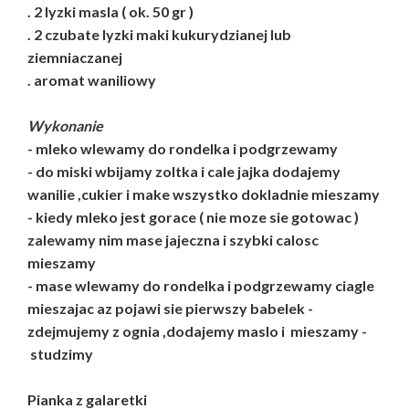
. 2 lyzki masla ( ok. 50 gr )
. 2 czubate lyzki maki kukurydzianej lub
ziemniaczanej
. aromat waniliowy
Wykonanie
- mleko wlewamy do rondelka i podgrzewamy
- do miski wbijamy zoltka i cale jajka dodajemy
wanilie ,cukier i make wszystko dokladnie mieszamy
- kiedy mleko jest gorace ( nie moze sie gotowac )
zalewamy nim mase jajeczna i szybki calosc
mieszamy
- mase wlewamy do rondelka i podgrzewamy ciagle
mieszajac az pojawi sie pierwszy babelek -
zdejmujemy z ognia ,dodajemy maslo i mieszamy -
studzimy
Pianka z galaretki