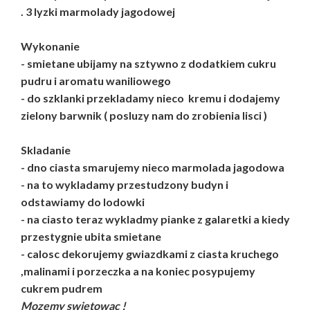
. 3 lyzki marmolady jagodowej
Wykonanie
- smietane ubijamy na sztywno z dodatkiem cukru
pudru i aromatu waniliowego
- do szklanki przekladamy nieco kremu i dodajemy
zielony barwnik ( posluzy nam do zrobienia lisci )
Skladanie
- dno ciasta smarujemy nieco marmolada jagodowa
- na to wykladamy przestudzony budyn i
odstawiamy do lodowki
- na ciasto teraz wykladmy pianke z galaretki a kiedy
przestygnie ubita smietane
- calosc dekorujemy gwiazdkami z ciasta kruchego
,malinami i porzeczka a na koniec posypujemy
cukrem pudrem
Mozemy swietowac !