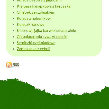
Kielbasa kanapkowa z kurczaka
Chlebek ze szpinakiem
Rolada z nalesnikow
Kuleczki serowe
Kolorowe jajka barwione naturalnie
Chrupiaca pokrzywa w ciescie
Serniczki czekoladowe
Zapiekanka z cebuli
RSS