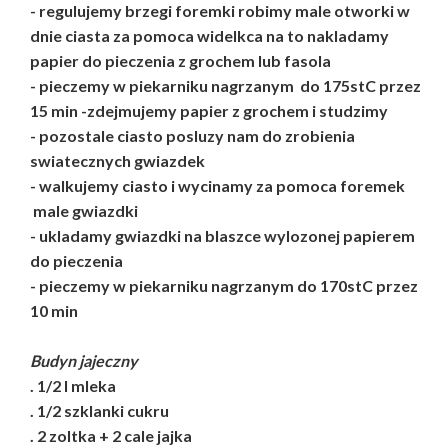
- regulujemy brzegi foremki robimy male otworki w
dnie ciasta za pomoca widelkca na to nakladamy
papier do pieczenia z grochem lub fasola
- pieczemy w piekarniku nagrzanym do 175stC przez
15 min -zdejmujemy papier z grochem i studzimy
- pozostale ciasto posluzy nam do zrobienia
swiatecznych gwiazdek
- walkujemy ciasto i wycinamy za pomoca foremek
male gwiazdki
- ukladamy gwiazdki na blaszce wylozonej papierem
do pieczenia
- pieczemy w piekarniku nagrzanym do 170stC przez
10 min
Budyn jajeczny
. 1/2 l mleka
. 1/2 szklanki cukru
. 2 zoltka + 2 cale jajka