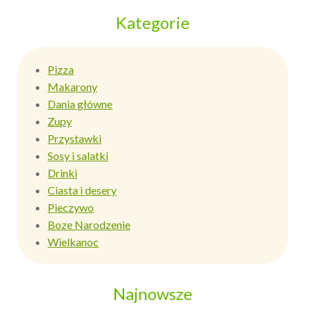
Kategorie
Pizza
Makarony
Dania główne
Zupy
Przystawki
Sosy i salatki
Drinki
Ciasta i desery
Pieczywo
Boze Narodzenie
Wielkanoc
Najnowsze