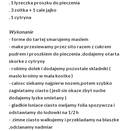
. 1 lyzeczka proszku do pieczenia
. 3 zoltka + 1 cale jajko
. 1 cytryna
Wykonanie
- forme do tartej smarujemy maslem
- make przesiewamy przez sito razem z cukrem
pudrem i proszkiem do pieczenia ,dodajemy otarta
skorke z cytryny
- robimy dolek i dodajemy pozostale skladniki (
maslo kroimy w mala kostke )
- calosc siekamy najpierw nozem,potem szybko
zagniatamy ciasto ( jesli sie okaze zbyt suche
dodajemy lyzke smietany )
- gladkie lsniace ciasto owijamy folia spozywcza i
odstawiamy do lodowki na 1/2 h
- zimne ciasto walkujemy i przekladamy na blaszke
,odcianamy nadmiar