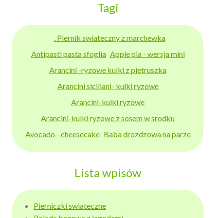
Tagi
. Piernik swiateczny z marchewka
Antipasti pasta sfoglia
Apple pia - wersja mini
Arancini -ryzowe kulki z pietruszka
Arancini siciliani- kulki ryzowe
Arancini-kulki ryzowe
Arancini-kulki ryzowe z sosem w srodku
Avocado - cheesecake
Baba drozdzowa na parze
Lista wpisów
Pierniczki swiateczne
Rolada bezowa z jagodami