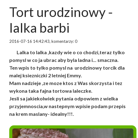
Tort urodzinowy -
lalka barbi
2016-07-16 14:42:43, komentarzy: 0
Lalka to lalka ,kazdy wie o co chodzi,teraz tylko
pomysl w co ja ubrac aby byla ladna i... smaczna.
Ten wpis to tylko pomysl na urodzinowy torcik dla
malej ksiezniczki 2 letniej Emmy.
Mam nadzieje ,ze moze ktos z Was skorzysta i tez
wykona taka fajna tortowa laleczke.
Jesli sa jakiekolwiek pytania odpowiem z wielka
przyjemnoscia,w nastepnym wpisie podam przepis
na krem maslany- idealny!!!.