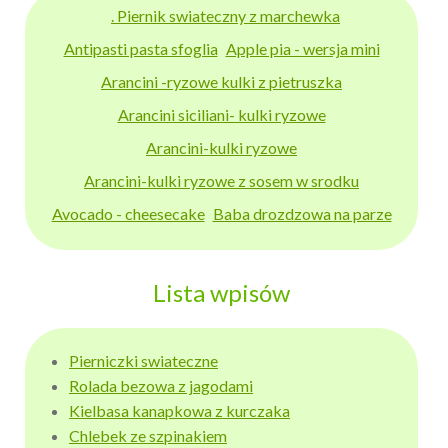
. Piernik swiateczny z marchewka
Antipasti pasta sfoglia
Apple pia - wersja mini
Arancini -ryzowe kulki z pietruszka
Arancini siciliani- kulki ryzowe
Arancini-kulki ryzowe
Arancini-kulki ryzowe z sosem w srodku
Avocado - cheesecake
Baba drozdzowa na parze
Lista wpisów
Pierniczki swiateczne
Rolada bezowa z jagodami
Kielbasa kanapkowa z kurczaka
Chlebek ze szpinakiem