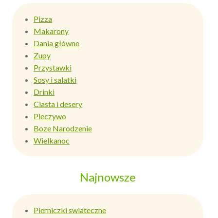
Pizza
Makarony
Dania główne
Zupy
Przystawki
Sosy i salatki
Drinki
Ciasta i desery
Pieczywo
Boze Narodzenie
Wielkanoc
Najnowsze
Pierniczki swiateczne