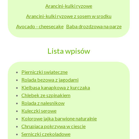
Arancini-kulki ryzowe
Arancini-kulki ryzowe z sosem w srodku
Avocado - cheesecake
Baba drozdzowa na parze
Lista wpisów
Pierniczki swiateczne
Rolada bezowa z jagodami
Kielbasa kanapkowa z kurczaka
Chlebek ze szpinakiem
Rolada z nalesnikow
Kuleczki serowe
Kolorowe jajka barwione naturalnie
Chrupiaca pokrzywa w ciescie
Serniczki czekoladowe