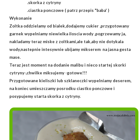
.skorka z cytryny
.ciastka ponczowe ( patrz przepis "baba' )
Wykonanie
Zoltka oddzielamy od bialek,dodajemy cukier ,przygotowany
garnek wypelniamy niewielka iloscia wody ,pogrzewamy ja,
nakladamy teraz miske z zoltkami,ale tak,aby nie dotykala
wody,nastepnie intesywnie ubijamy mikserem na jasna gesta
mase.
Teraz jest moment na dodanie malibu i nieco startej skorki
cytryny-,chwilke miksujemy -gotowe!!!
Przygotowane kieliszki lub szklaneczki wypelniamy deserem,
na koniec umieszczamy posrodku ciastko ponczowe i
posypujemy starta skorka z cytryny.