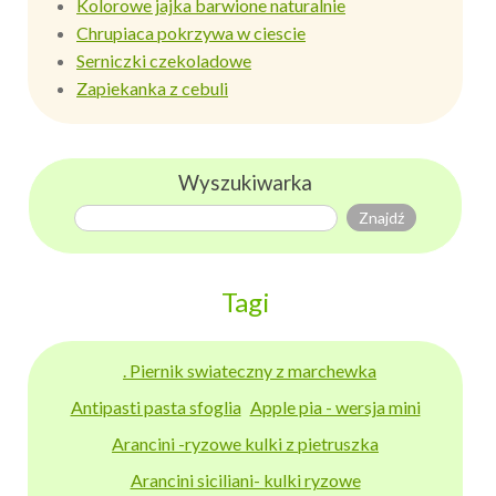
Kolorowe jajka barwione naturalnie
Chrupiaca pokrzywa w ciescie
Serniczki czekoladowe
Zapiekanka z cebuli
Wyszukiwarka
Tagi
. Piernik swiateczny z marchewka
Antipasti pasta sfoglia
Apple pia - wersja mini
Arancini -ryzowe kulki z pietruszka
Arancini siciliani- kulki ryzowe