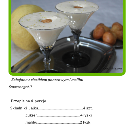
Zabajone z ciastkiem ponczowym i malibu
Smacznego!!!
Przepis na 4 porcje
Skladniki .jajka.....................................................4 szt.
.cukier...................................................4 lyzki
.malibu..................................................2 lyzki