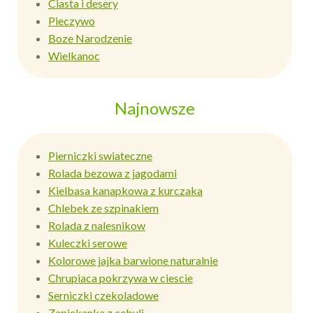
Ciasta i desery
Pieczywo
Boze Narodzenie
Wielkanoc
Najnowsze
Pierniczki swiateczne
Rolada bezowa z jagodami
Kielbasa kanapkowa z kurczaka
Chlebek ze szpinakiem
Rolada z nalesnikow
Kuleczki serowe
Kolorowe jajka barwione naturalnie
Chrupiaca pokrzywa w ciescie
Serniczki czekoladowe
Zapiekanka z cebuli