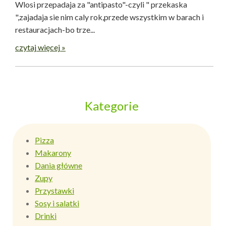
Wlosi przepadaja za "antipasto"-czyli " przekaska
",zajadaja sie nim caly rok,przede wszystkim w barach i
restauracjach-bo trze...
czytaj więcej »
Kategorie
Pizza
Makarony
Dania główne
Zupy
Przystawki
Sosy i salatki
Drinki