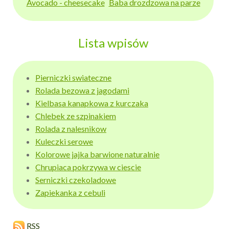
Avocado - cheesecake
Baba drozdzowa na parze
Lista wpisów
Pierniczki swiateczne
Rolada bezowa z jagodami
Kielbasa kanapkowa z kurczaka
Chlebek ze szpinakiem
Rolada z nalesnikow
Kuleczki serowe
Kolorowe jajka barwione naturalnie
Chrupiaca pokrzywa w ciescie
Serniczki czekoladowe
Zapiekanka z cebuli
RSS