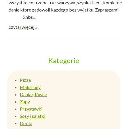
wszystko co trzeba- ryz,warzywa ,szynka i ser - komletne
danie ktore zadowoli kazdego bez wyjatku. Zapraszam!
&nbs...
czytaj więcej »
Kategorie
Pizza
Makarony
Dania główne
Zupy
Przystawki
Sosy i salatki
Drinki