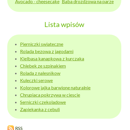
Avocado - cheesecake
Baba drozdzowa na parze
Lista wpisów
Pierniczki swiateczne
Rolada bezowa z jagodami
Kielbasa kanapkowa z kurczaka
Chlebek ze szpinakiem
Rolada z nalesnikow
Kuleczki serowe
Kolorowe jajka barwione naturalnie
Chrupiaca pokrzywa w ciescie
Serniczki czekoladowe
Zapiekanka z cebuli
RSS