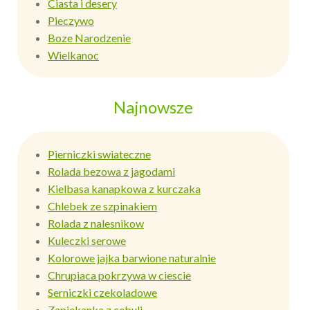
Ciasta i desery
Pieczywo
Boze Narodzenie
Wielkanoc
Najnowsze
Pierniczki swiateczne
Rolada bezowa z jagodami
Kielbasa kanapkowa z kurczaka
Chlebek ze szpinakiem
Rolada z nalesnikow
Kuleczki serowe
Kolorowe jajka barwione naturalnie
Chrupiaca pokrzywa w ciescie
Serniczki czekoladowe
Zapiekanka z cebuli