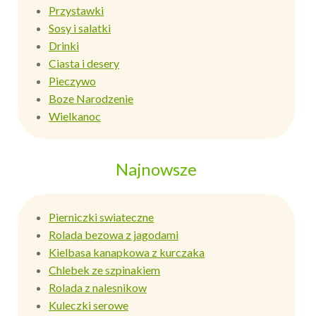
Przystawki
Sosy i salatki
Drinki
Ciasta i desery
Pieczywo
Boze Narodzenie
Wielkanoc
Najnowsze
Pierniczki swiateczne
Rolada bezowa z jagodami
Kielbasa kanapkowa z kurczaka
Chlebek ze szpinakiem
Rolada z nalesnikow
Kuleczki serowe