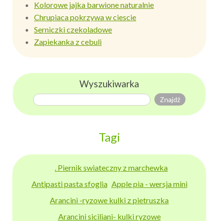
Kolorowe jajka barwione naturalnie
Chrupiaca pokrzywa w ciescie
Serniczki czekoladowe
Zapiekanka z cebuli
Wyszukiwarka
Tagi
. Piernik swiateczny z marchewka
Antipasti pasta sfoglia
Apple pia - wersja mini
Arancini -ryzowe kulki z pietruszka
Arancini siciliani- kulki ryzowe