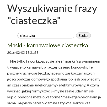
Wyszukiwanie frazy
"ciasteczka"
Maski - karnawalowe ciasteczka
2016-02-03 15:31:38
Nie tylko faworki,paczusie ,ale i " maski "sa synonimem
trwajacego karnawalu,a raczej juz jego koncowki. Te
pyszne,kruche ciasteczka,napewno zaskocza naszych
gosci podczas domowego spotkania ,bo jesli poswiecimy
im czas i pieknie udekorujemy- efekt murowany. A czym
wycinac ,jakiej formy uzyc ?- mysle ze nie uda nam sie
kupic podobna,metalowa forme "maske"ja wykonalam ja
sama , najpierw narysowlam na sztywnej kartce ksz...