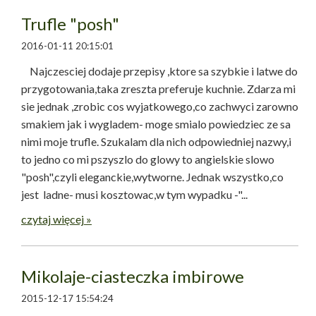
Trufle "posh"
2016-01-11 20:15:01
Najczesciej dodaje przepisy ,ktore sa szybkie i latwe do
przygotowania,taka zreszta preferuje kuchnie. Zdarza mi
sie jednak ,zrobic cos wyjatkowego,co zachwyci zarowno
smakiem jak i wygladem- moge smialo powiedziec ze sa
nimi moje trufle. Szukalam dla nich odpowiedniej nazwy,i
to jedno co mi pszyszlo do glowy to angielskie slowo
"posh",czyli eleganckie,wytworne. Jednak wszystko,co
jest ladne- musi kosztowac,w tym wypadku -"...
czytaj więcej »
Mikolaje-ciasteczka imbirowe
2015-12-17 15:54:24