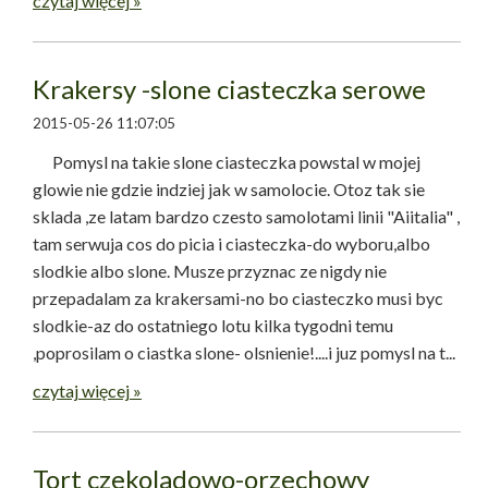
czytaj więcej »
Krakersy -slone ciasteczka serowe
2015-05-26 11:07:05
Pomysl na takie slone ciasteczka powstal w mojej
glowie nie gdzie indziej jak w samolocie. Otoz tak sie
sklada ,ze latam bardzo czesto samolotami linii "Aiitalia" ,
tam serwuja cos do picia i ciasteczka-do wyboru,albo
slodkie albo slone. Musze przyznac ze nigdy nie
przepadalam za krakersami-no bo ciasteczko musi byc
slodkie-az do ostatniego lotu kilka tygodni temu
,poprosilam o ciastka slone- olsnienie!....i juz pomysl na t...
czytaj więcej »
Tort czekoladowo-orzechowy