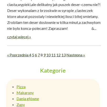
ciasta,wypieki,ale delikatny jak puszek deser-czemu nie?!
Deser wykonalam z brzoskwin w syropie ,ciasteczek
ktore akurat pozostaly i niewielkiej ilosci bitej smietany.
Zrobilam ten deser doslownie w kilka minut,a zachwytom
nie bylo konca-polecam! Zapraszam! &...
czytaj więcej »
« Poprzednia
4
5
6
7
8
9
10
11
12
13
Następna »
Kategorie
Pizza
Makarony
Dania główne
Zupy