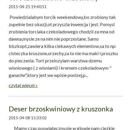
2015-04-25 19:40:51
Powiedzialabym torcik weekendowy,bo zrobiony tak
zupelnie bez okazji,ot przyszla inwencja i jest. Pomysl
zrobienia torciaka czekoladowego chodzil za mna od
dawna,mysle ze na nim nie poprzestane. Samo
biszkopt,zawiera kilka ciekawych elementow,sa to np:
cisteczka kruszone,orzechy,za to nie ma maki i proszku
do pieczenia. Tort przelozylam warstwa dzemu
wisniowego ( z wisniami) i kremem czekoladowym "
ganache",ktory jest we wpisie ponizej,p...
czytaj więcej »
Deser brzoskwiniowy z kruszonka
2015-04-08 15:33:02
Mamy czas poswiateczny,nie w glowie nam ciezkie