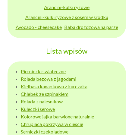
Arancini-kulki ryzowe
Arancini-kulki ryzowe z sosem w srodku
Avocado - cheesecake
Baba drozdzowa na parze
Lista wpisów
Pierniczki swiateczne
Rolada bezowa z jagodami
Kielbasa kanapkowa z kurczaka
Chlebek ze szpinakiem
Rolada z nalesnikow
Kuleczki serowe
Kolorowe jajka barwione naturalnie
Chrupiaca pokrzywa w ciescie
Serniczki czekoladowe