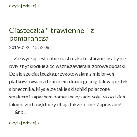
czytaj więcej »
Ciasteczka " trawienne " z
pomarancza
2016-01-25 15:52:06
Zazwyczaj ,jesli robie ciasteczka,to staram sie aby nie
byly zbyt slodkie,a co wazne,zawieraja zdrowe dodatki.
Dzisiejsze ciasteczka,przygotowalam z mielonych
platkow owsianych,siemienia lnianego,migdalow i pestek
slonecznika. Mysle ,ze takie skladniki polaczone
smakiem i zapachem pomaranczy,zadowola wszystkich
lakomczuchow,ktorzy dbaja takze o linie. Zapraszam!
&nb...
czytaj więcej »