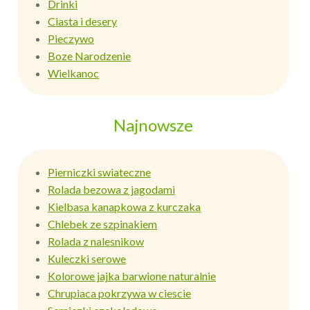
Drinki
Ciasta i desery
Pieczywo
Boze Narodzenie
Wielkanoc
Najnowsze
Pierniczki swiateczne
Rolada bezowa z jagodami
Kielbasa kanapkowa z kurczaka
Chlebek ze szpinakiem
Rolada z nalesnikow
Kuleczki serowe
Kolorowe jajka barwione naturalnie
Chrupiaca pokrzywa w ciescie