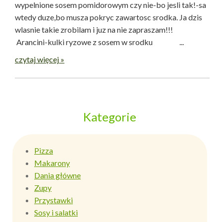
wypelnione sosem pomidorowym czy nie-bo jesli tak!-sa
wtedy duze,bo musza pokryc zawartosc srodka. Ja dzis
wlasnie takie zrobilam i juz na nie zapraszam!!!
Arancini-kulki ryzowe z sosem w srodku ...
czytaj więcej »
Kategorie
Pizza
Makarony
Dania główne
Zupy
Przystawki
Sosy i salatki