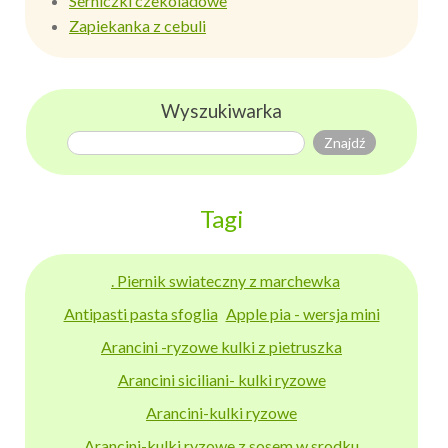
Serniczki czekoladowe
Zapiekanka z cebuli
Wyszukiwarka
Tagi
. Piernik swiateczny z marchewka
Antipasti pasta sfoglia
Apple pia - wersja mini
Arancini -ryzowe kulki z pietruszka
Arancini siciliani- kulki ryzowe
Arancini-kulki ryzowe
Arancini-kulki ryzowe z sosem w srodku