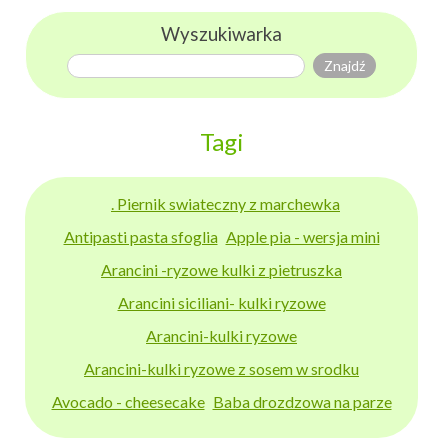
Wyszukiwarka
Tagi
. Piernik swiateczny z marchewka
Antipasti pasta sfoglia
Apple pia - wersja mini
Arancini -ryzowe kulki z pietruszka
Arancini siciliani- kulki ryzowe
Arancini-kulki ryzowe
Arancini-kulki ryzowe z sosem w srodku
Avocado - cheesecake
Baba drozdzowa na parze