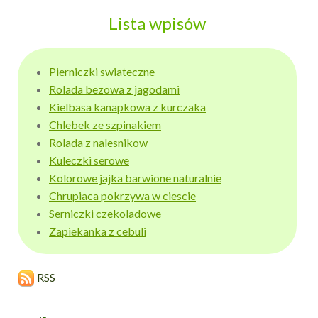
Lista wpisów
Pierniczki swiateczne
Rolada bezowa z jagodami
Kielbasa kanapkowa z kurczaka
Chlebek ze szpinakiem
Rolada z nalesnikow
Kuleczki serowe
Kolorowe jajka barwione naturalnie
Chrupiaca pokrzywa w ciescie
Serniczki czekoladowe
Zapiekanka z cebuli
RSS