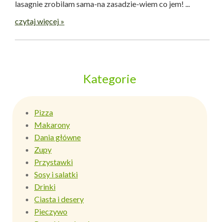
lasagnie zrobilam sama-na zasadzie-wiem co jem! ...
czytaj więcej »
Kategorie
Pizza
Makarony
Dania główne
Zupy
Przystawki
Sosy i salatki
Drinki
Ciasta i desery
Pieczywo