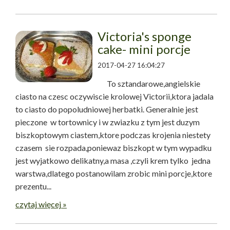
Victoria's sponge
cake- mini porcje
2017-04-27 16:04:27
To sztandarowe,angielskie
ciasto na czesc oczywiscie krolowej Victorii,ktora jadala
to ciasto do popoludniowej herbatki. Generalnie jest
pieczone w tortownicy i w zwiazku z tym jest duzym
biszkoptowym ciastem,ktore podczas krojenia niestety
czasem sie rozpada,poniewaz biszkopt w tym wypadku
jest wyjatkowo delikatny,a masa ,czyli krem tylko jedna
warstwa,dlatego postanowilam zrobic mini porcje,ktore
prezentu...
czytaj więcej »