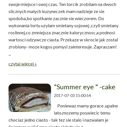
swoje miejsce i swoj czas. Ten torcik zrobilam na dwoch
slicznych malych kuzyneczek mam nadzieje ze sie
spodoba,bo spotkanie zacznie sie wieczorem. Do
wykonania tortu uzylam smietany sojowej ,czyli smietany
roslinnej,co zmniejsza znacznie kalorycznosc,a podnosi
wartosci odzywcze ciasta. Przekaze w skrocie jak zostal
zrobiony- moze kogos pomysl zainteresuje. Zapraszam!
...
czytaj więcej »
"Summer eye " -cake
2017-07-03 15:00:54
Poniewaz mamy gorace ,upalne
lato,mozemy poswiecic temu
chociaz jedno ciasto - tak tez sie stalo i nazwalam je
"summer eye". Samo ciasto sklada sie z