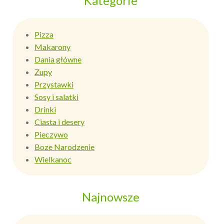
Kategorie
Pizza
Makarony
Dania główne
Zupy
Przystawki
Sosy i salatki
Drinki
Ciasta i desery
Pieczywo
Boze Narodzenie
Wielkanoc
Najnowsze