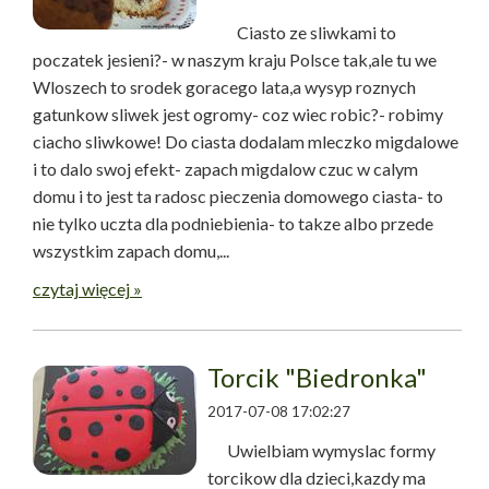
Ciasto ze sliwkami to
poczatek jesieni?- w naszym kraju Polsce tak,ale tu we
Wloszech to srodek goracego lata,a wysyp roznych
gatunkow sliwek jest ogromy- coz wiec robic?- robimy
ciacho sliwkowe! Do ciasta dodalam mleczko migdalowe
i to dalo swoj efekt- zapach migdalow czuc w calym
domu i to jest ta radosc pieczenia domowego ciasta- to
nie tylko uczta dla podniebienia- to takze albo przede
wszystkim zapach domu,...
czytaj więcej »
Torcik "Biedronka"
2017-07-08 17:02:27
Uwielbiam wymyslac formy
torcikow dla dzieci,kazdy ma