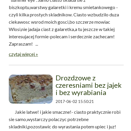
biszkoptu,warstwy galaretki i kremu smietankowego -
czyli kilka prostych skladnikow. Ciasto wzbudzilo duza
ciekawosc wsrod moich gosci,bo szczerze mowiac
Wlosi,nie jadaja ciast z galaretka,a tu jeszcze w takiej
interesujacej formie-polecam i serdecznie zachecam!
Zapraszam! ...
czytaj więcej »
Drozdzowe z
czeresniami bez jajek
i bez wyrabiania
2017-06-02 15:50:21
Jakie latwe! i jakie smaczne!- ciasto praktycznie robi
sie samo,wystarczy polaczyc potrzebne
skladniki,pozostawic do wyrastania potem upiec i juz!