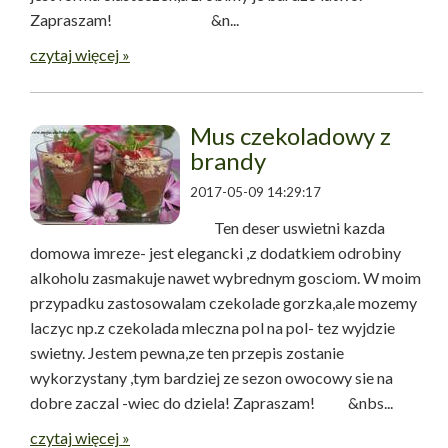
Zapraszam! &n...
czytaj więcej »
Mus czekoladowy z
brandy
2017-05-09 14:29:17
Ten deser uswietni kazda
domowa imreze- jest elegancki ,z dodatkiem odrobiny
alkoholu zasmakuje nawet wybrednym gosciom. W moim
przypadku zastosowalam czekolade gorzka,ale mozemy
laczyc np.z czekolada mleczna pol na pol- tez wyjdzie
swietny. Jestem pewna,ze ten przepis zostanie
wykorzystany ,tym bardziej ze sezon owocowy sie na
dobre zaczal -wiec do dziela! Zapraszam! &nbs...
czytaj więcej »