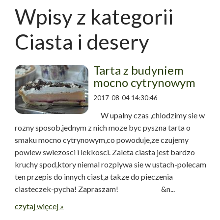
Wpisy z kategorii
Ciasta i desery
Tarta z budyniem
mocno cytrynowym
2017-08-04 14:30:46
W upalny czas ,chlodzimy sie w
rozny sposob,jednym z nich moze byc pyszna tarta o
smaku mocno cytrynowym,co powoduje,ze czujemy
powiew swiezosci i lekkosci. Zaleta ciasta jest bardzo
kruchy spod,ktory niemal rozplywa sie w ustach-polecam
ten przepis do innych ciast,a takze do pieczenia
ciasteczek-pycha! Zapraszam! &n...
czytaj więcej »