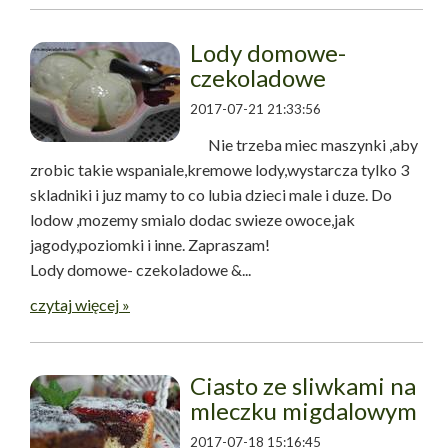
Lody domowe-
czekoladowe
2017-07-21 21:33:56
Nie trzeba miec maszynki ,aby
zrobic takie wspaniale,kremowe lody,wystarcza tylko 3
skladniki i juz mamy to co lubia dzieci male i duze. Do
lodow ,mozemy smialo dodac swieze owoce,jak
jagody,poziomki i inne. Zapraszam!
Lody domowe- czekoladowe &...
czytaj więcej »
Ciasto ze sliwkami na
mleczku migdalowym
2017-07-18 15:16:45