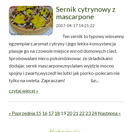
Sernik cytrynowy z
mascarpone
2017-04-17 14:21:22
Ten sernik to typowy wiosenny
egzemplarz,aromat cytryny i jego lekka konsystencja
plasuje go na czowole miejsce wsrod domowych ciast.
Sprobowalam nieco pokombinowac ze skladnikami
dodajac serek mascarpone,myslalam wyjdzie mocno
spojny i zwarty,wyszedl leciutki jak piorko-polecam nie
tylko na swieta. Zapraszam! &n...
czytaj więcej »
« Poprzednia
15
16
17
18
19
20
21
22
23
24
Następna »