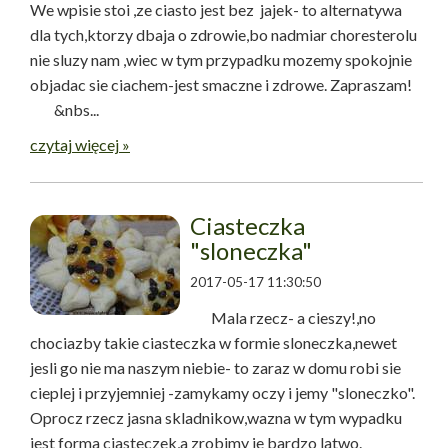
We wpisie stoi ,ze ciasto jest bez jajek- to alternatywa
dla tych,ktorzy dbaja o zdrowie,bo nadmiar choresterolu
nie sluzy nam ,wiec w tym przypadku mozemy spokojnie
objadac sie ciachem-jest smaczne i zdrowe. Zapraszam!
&nbs...
czytaj więcej »
Ciasteczka
"sloneczka"
2017-05-17 11:30:50
Mala rzecz- a cieszy!,no
chociazby takie ciasteczka w formie sloneczka,newet
jesli go nie ma naszym niebie- to zaraz w domu robi sie
cieplej i przyjemniej -zamykamy oczy i jemy "sloneczko".
Oprocz rzecz jasna skladnikow,wazna w tym wypadku
jest forma ciasteczek,a zrobimy je bardzo latwo.