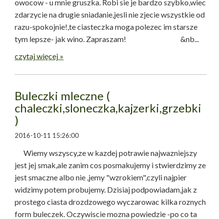
owocow - u mnie gruszka. Robi sie je bardzo szybko,wiec
zdarzycie na drugie sniadanie,jesli nie zjecie wszystkie od
razu-spokojnie!,te ciasteczka moga polezec im starsze
tym lepsze- jak wino. Zapraszam! &nb...
czytaj więcej »
Buleczki mleczne (
chaleczki,sloneczka,kajzerki,grzebki
)
2016-10-11 15:26:00
Wiemy wszyscy,ze w kazdej potrawie najwazniejszy
jest jej smak,ale zanim cos posmakujemy i stwierdzimy ze
jest smaczne albo nie ,jemy "wzrokiem",czyli najpier
widzimy potem probujemy. Dzisiaj podpowiadam,jak z
prostego ciasta drozdzowego wyczarowac kilka roznych
form buleczek. Oczywiscie mozna powiedzie -po co ta