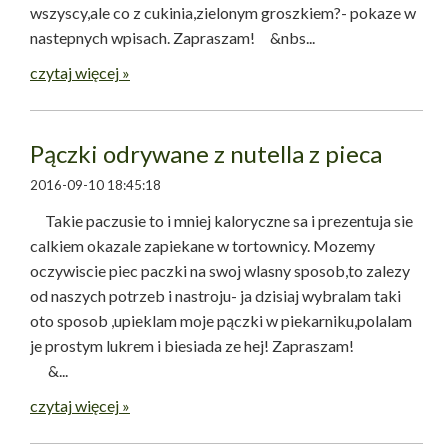
wszyscy,ale co z cukinia,zielonym groszkiem?- pokaze w
nastepnych wpisach. Zapraszam! &nbs...
czytaj więcej »
Pączki odrywane z nutella z pieca
2016-09-10 18:45:18
Takie paczusie to i mniej kaloryczne sa i prezentuja sie
calkiem okazale zapiekane w tortownicy. Mozemy
oczywiscie piec paczki na swoj wlasny sposob,to zalezy
od naszych potrzeb i nastroju- ja dzisiaj wybralam taki
oto sposob ,upieklam moje pączki w piekarniku,polalam
je prostym lukrem i biesiada ze hej! Zapraszam!
&...
czytaj więcej »