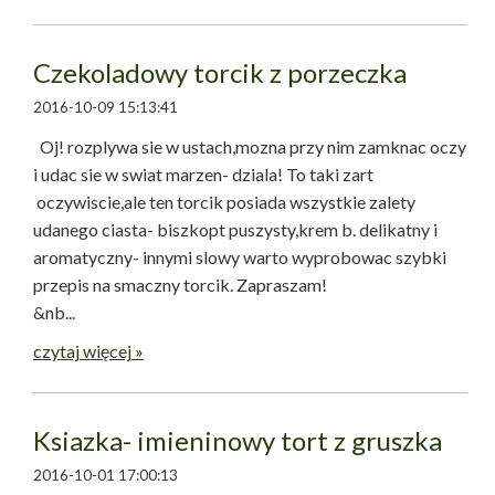
Czekoladowy torcik z porzeczka
2016-10-09 15:13:41
Oj! rozplywa sie w ustach,mozna przy nim zamknac oczy
i udac sie w swiat marzen- dziala! To taki zart
oczywiscie,ale ten torcik posiada wszystkie zalety
udanego ciasta- biszkopt puszysty,krem b. delikatny i
aromatyczny- innymi slowy warto wyprobowac szybki
przepis na smaczny torcik. Zapraszam!
&nb...
czytaj więcej »
Ksiazka- imieninowy tort z gruszka
2016-10-01 17:00:13