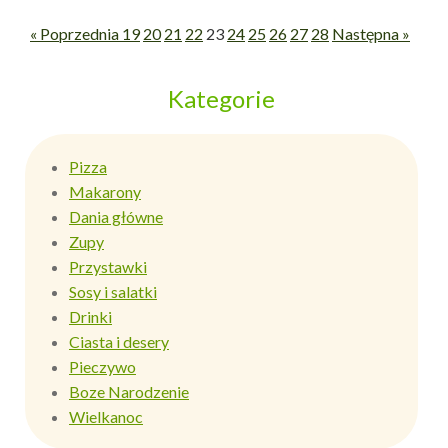
« Poprzednia
19
20
21
22
23
24
25
26
27
28
Następna »
Kategorie
Pizza
Makarony
Dania główne
Zupy
Przystawki
Sosy i salatki
Drinki
Ciasta i desery
Pieczywo
Boze Narodzenie
Wielkanoc