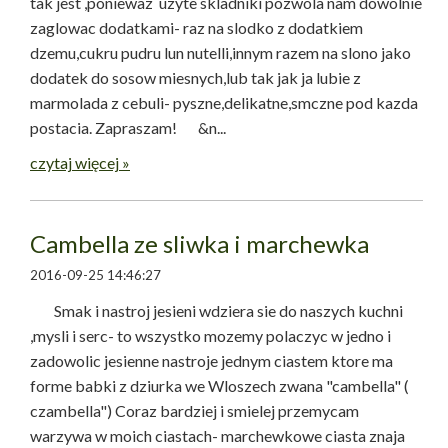
tak jest ,poniewaz uzyte skladniki pozwola nam dowolnie
zaglowac dodatkami- raz na slodko z dodatkiem
dzemu,cukru pudru lun nutelli,innym razem na slono jako
dodatek do sosow miesnych,lub tak jak ja lubie z
marmolada z cebuli- pyszne,delikatne,smczne pod kazda
postacia. Zapraszam! &n...
czytaj więcej »
Cambella ze sliwka i marchewka
2016-09-25 14:46:27
Smak i nastroj jesieni wdziera sie do naszych kuchni
,mysli i serc- to wszystko mozemy polaczyc w jedno i
zadowolic jesienne nastroje jednym ciastem ktore ma
forme babki z dziurka we Wloszech zwana "cambella" (
czambella") Coraz bardziej i smielej przemycam
warzywa w moich ciastach- marchewkowe ciasta znaja