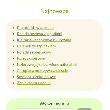
Najnowsze
Pierniczki swiateczne
Rolada bezowa z jagodami
Kielbasa kanapkowa z kurczaka
Chlebek ze szpinakiem
Rolada z nalesnikow
Kuleczki serowe
Kolorowe jajka barwione naturalnie
Chrupiaca pokrzywa w ciescie
Serniczki czekoladowe
Zapiekanka z cebuli
Wyszukiwarka