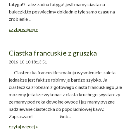
fatyga!?- alez zadna fatyga!,jesli mamy ciasta na
buleczki,to poswiecimy dokladnie tyle samo czasu na
zrobienie ...
czytaj więcej »
Ciastka francuskie z gruszka
2016-10-10 18:13:51
Ciasteczka francuskie smakuja wysmienicie ,zaleta
jednakze jest fakt,ze robimy je bardzo szybko. Ja
ciasteczka zrobilam z gotowego ciasta francuskiego ,ale
mozemy je takze wykonac z ciasta kruchego ,wystarczy
ze mamy pod reka dowolne owoce i juz mamy pyszne
nadziewane ciasteczka do popoludniowej kawy.
Zapraszam! &nb...
czytaj więcej »