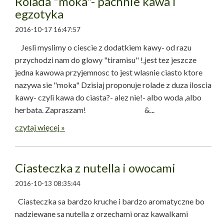
Rolada "moka"- pachnie kawa i
egzotyka
2016-10-17 16:47:57
Jesli myslimy o ciescie z dodatkiem kawy- od razu
przychodzi nam do glowy "tiramisu" !,jest tez jeszcze
jedna kawowa przyjemnosc to jest wlasnie ciasto ktore
nazywa sie "moka" Dzisiaj proponuje rolade z duza iloscia
kawy- czyli kawa do ciasta?- alez nie!- albo woda ,albo
herbata. Zapraszam! &...
czytaj więcej »
Ciasteczka z nutella i owocami
2016-10-13 08:35:44
Ciasteczka sa bardzo kruche i bardzo aromatyczne bo
nadziewane sa nutella z orzechami oraz kawalkami