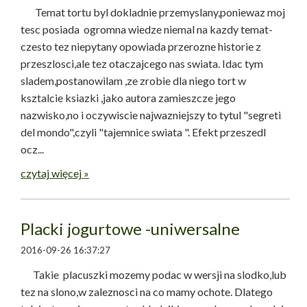
Temat tortu byl dokladnie przemyslany,poniewaz moj
tesc posiada ogromna wiedze niemal na kazdy temat-
czesto tez niepytany opowiada przerozne historie z
przeszlosci,ale tez otaczajcego nas swiata. Idac tym
sladem,postanowilam ,ze zrobie dla niego tort w
ksztalcie ksiazki ,jako autora zamieszcze jego
nazwisko,no i oczywiscie najwazniejszy to tytul "segreti
del mondo",czyli "tajemnice swiata ". Efekt przeszedl
ocz...
czytaj więcej »
Placki jogurtowe -uniwersalne
2016-09-26 16:37:27
Takie placuszki mozemy podac w wersji na slodko,lub
tez na slono,w zaleznosci na co mamy ochote. Dlatego