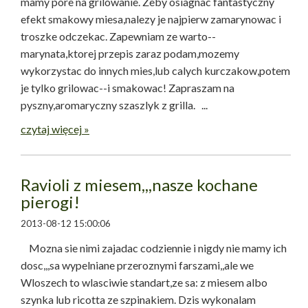
mamy pore na grilowanie. Zeby osiagnac fantastyczny
efekt smakowy miesa,nalezy je najpierw zamarynowac i
troszke odczekac. Zapewniam ze warto--
marynata,ktorej przepis zaraz podam,mozemy
wykorzystac do innych mies,lub calych kurczakow,potem
je tylko grilowac--i smakowac! Zapraszam na
pyszny,aromaryczny szaszlyk z grilla. ...
czytaj więcej »
Ravioli z miesem,,,nasze kochane
pierogi!
2013-08-12 15:00:06
Mozna sie nimi zajadac codziennie i nigdy nie mamy ich
dosc,,,sa wypelniane przeroznymi farszami,,ale we
Wloszech to wlasciwie standart,ze sa: z miesem albo
szynka lub ricotta ze szpinakiem. Dzis wykonalam