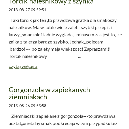
Torcik nalesnikowy z szynka
2013-08-27 09:59:51
Taki torcik jak ten ,to przwdziwa gratka dla smakoszy
nalesnikow. Ma w sobie wiele zalet--szybki przepis i
latwy,,,smacznie i ladnie wyglada,--minusem zas jest to,-ze
znika z talerza bardzo szybko. Jednak,, polecam
bardzo!--- bo zalety maja wiekszosc! Zapraszam!!!
Torcik nalesnikowy ...
czytaj więcej »
Gorgonzola w zapiekanych
ziemniakach
2013-08-26 09:53:58
Ziemniaczki zapiekane z gorgonzola---to prawdziwa
uczta!,,orietalny smak podkrecaja w tym przypadku tez