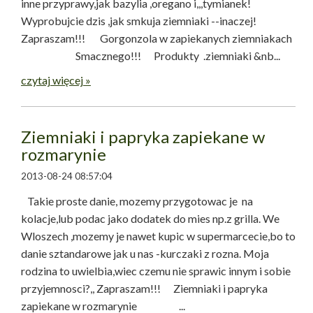
inne przyprawy,jak bazylia ,oregano i,,,tymianek!
Wyprobujcie dzis ,jak smkuja ziemniaki --inaczej!
Zapraszam!!! Gorgonzola w zapiekanych ziemniakach
Smacznego!!! Produkty .ziemniaki &nb...
czytaj więcej »
Ziemniaki i papryka zapiekane w
rozmarynie
2013-08-24 08:57:04
Takie proste danie, mozemy przygotowac je na
kolacje,lub podac jako dodatek do mies np.z grilla. We
Wloszech ,mozemy je nawet kupic w supermarcecie,bo to
danie sztandarowe jak u nas -kurczaki z rozna. Moja
rodzina to uwielbia,wiec czemu nie sprawic innym i sobie
przyjemnosci?,, Zapraszam!!! Ziemniaki i papryka
zapiekane w rozmarynie ...