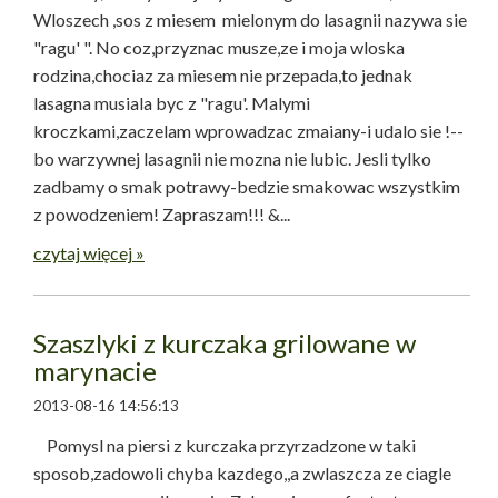
Wloszech ,sos z miesem mielonym do lasagnii nazywa sie
"ragu' ". No coz,przyznac musze,ze i moja wloska
rodzina,chociaz za miesem nie przepada,to jednak
lasagna musiala byc z "ragu'. Malymi
kroczkami,zaczelam wprowadzac zmaiany-i udalo sie !--
bo warzywnej lasagnii nie mozna nie lubic. Jesli tylko
zadbamy o smak potrawy-bedzie smakowac wszystkim
z powodzeniem! Zapraszam!!! &...
czytaj więcej »
Szaszlyki z kurczaka grilowane w
marynacie
2013-08-16 14:56:13
Pomysl na piersi z kurczaka przyrzadzone w taki
sposob,zadowoli chyba kazdego,,a zwlaszcza ze ciagle