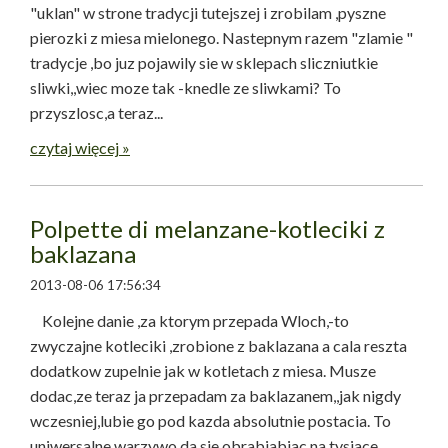
"uklan" w strone tradycji tutejszej i zrobilam ,pyszne
pierozki z miesa mielonego. Nastepnym razem "zlamie "
tradycje ,bo juz pojawily sie w sklepach sliczniutkie
sliwki,,wiec moze tak -knedle ze sliwkami? To
przyszlosc,a teraz...
czytaj więcej »
Polpette di melanzane-kotleciki z
baklazana
2013-08-06 17:56:34
Kolejne danie ,za ktorym przepada Wloch,-to
zwyczajne kotleciki ,zrobione z baklazana a cala reszta
dodatkow zupelnie jak w kotletach z miesa. Musze
dodac,ze teraz ja przepadam za baklazanem,,jak nigdy
wczesniej,lubie go pod kazda absolutnie postacia. To
uniwersalne warzywo,da sie obrabiabiac na tysiace