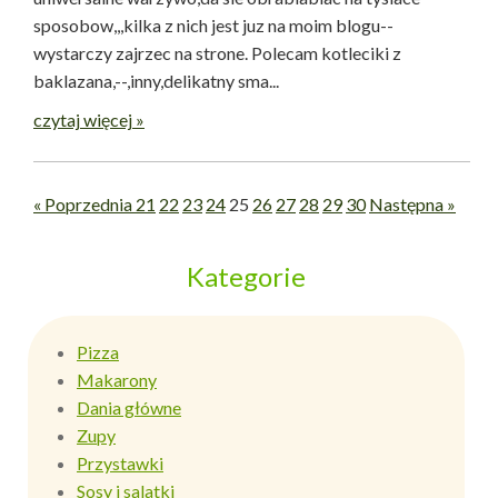
sposobow,,,kilka z nich jest juz na moim blogu--
wystarczy zajrzec na strone. Polecam kotleciki z
baklazana,--,inny,delikatny sma...
czytaj więcej »
« Poprzednia
21
22
23
24
25
26
27
28
29
30
Następna »
Kategorie
Pizza
Makarony
Dania główne
Zupy
Przystawki
Sosy i salatki