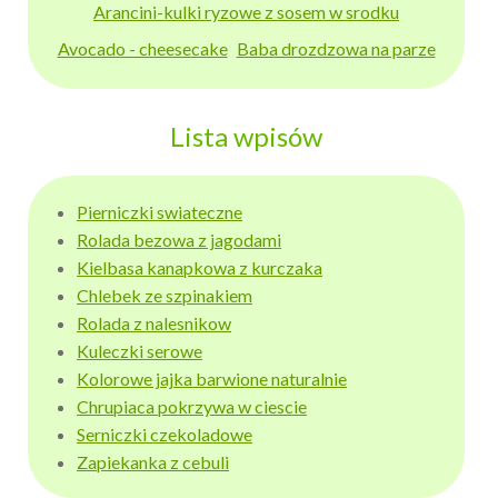
Arancini-kulki ryzowe z sosem w srodku
Avocado - cheesecake
Baba drozdzowa na parze
Lista wpisów
Pierniczki swiateczne
Rolada bezowa z jagodami
Kielbasa kanapkowa z kurczaka
Chlebek ze szpinakiem
Rolada z nalesnikow
Kuleczki serowe
Kolorowe jajka barwione naturalnie
Chrupiaca pokrzywa w ciescie
Serniczki czekoladowe
Zapiekanka z cebuli