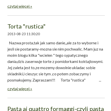
czytaj więcej »
Torta "rustica"
2013-08-23 11:30:20
Nazwa prosta,tak jak samo danie,,ale za to wyborne i
jesli sie postaramy-mozna sie nim pochwalic. Mam juz na
moim blogu kilka "wcielen " tego sypatycznego
dania,dzis zaserwuje torte z pomidorkami koktajlowymi.
Jej zaleta jest to,ze mozemy dowolnie ukladac sobie
skladniki,i cieszyc sie tym ,co potem zobaczymy i
posmakujemy. Zapraszam!!! Torta "rustica" ...
czytaj więcej »
Pasta ai quattro formaggi-czyli pasta